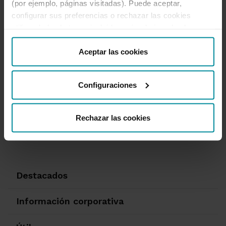
(por ejemplo, páginas visitadas). Puede aceptar,
configurar sus preferencias o rechazar las cookies
utilizando los botones incluidos más abajo o desde
“Detalles”. También puede obtener más información, así
como cambiar el consentimiento en cualquier momento
Aceptar las cookies
desde nuestra
Política de Cookies
.
Configuraciones
Te ayudamos
Quejas y reclamaciones
Oficinas y cajeros
Rechazar las cookies
Desbloqueo banca online
950 18 33 13
Destacados
Información corporativa