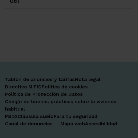
Útil
Ir a Facebook
Ir a X-twitter
Ir a Instagram
Ir a Linkedin
Ir a Youtube
Ir a Blogger
Ir a Vimeo
Tablón de anuncios y tarifas
Nota legal
Directiva MiFID
Política de cookies
Política de Protección de Datos
Código de buenas prácticas sobre la vivienda
habitual
PSD2
Cláusula suelo
Para tu seguridad
Canal de denuncias
Mapa web
Accesibilidad