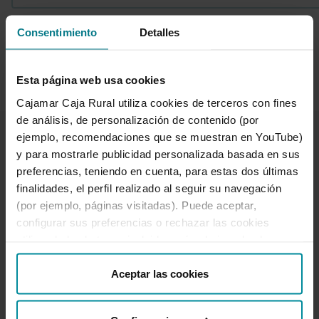
Consentimiento
Detalles
1 de 7
Esta página web usa cookies
Cajamar Caja Rural utiliza cookies de terceros con fines
de análisis, de personalización de contenido (por
ejemplo, recomendaciones que se muestran en YouTube)
y para mostrarle publicidad personalizada basada en sus
preferencias, teniendo en cuenta, para estas dos últimas
finalidades, el perfil realizado al seguir su navegación
Te ayudamos
(por ejemplo, páginas visitadas). Puede aceptar,
Quejas y reclamaciones
configurar sus preferencias o rechazar las cookies
Oficinas y cajeros
utilizando los botones incluidos más abajo o desde
“Detalles”. También puede obtener más información, así
Desbloqueo banca online
como cambiar el consentimiento en cualquier momento
Aceptar las cookies
950 18 33 13
desde nuestra
Política de Cookies
.