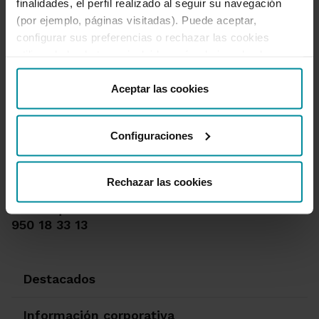
finalidades, el perfil realizado al seguir su navegación
(por ejemplo, páginas visitadas). Puede aceptar,
configurar sus preferencias o rechazar las cookies
utilizando los botones incluidos más abajo o desde
“Detalles”. También puede obtener más información, así
como cambiar el consentimiento en cualquier momento
Aceptar las cookies
desde nuestra
Política de Cookies
.
Configuraciones
Te ayudamos
Quejas y reclamaciones
Rechazar las cookies
Oficinas y cajeros
Desbloqueo banca online
950 18 33 13
Destacados
Información corporativa