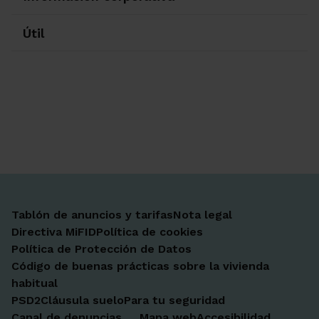
Útil
Ir a Facebook
Ir a X-twitter
Ir a Instagram
Ir a Linkedin
Ir a Youtube
Ir a Blogger
Ir a Vimeo
Tablón de anuncios y tarifas
Nota legal
Directiva MiFID
Política de cookies
Política de Protección de Datos
Código de buenas prácticas sobre la vivienda
habitual
PSD2
Cláusula suelo
Para tu seguridad
Canal de denuncias
Mapa web
Accesibilidad