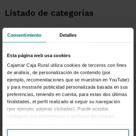
Listado de categorías
Consentimiento
Detalles
Sostenibilidad
Esta página web usa cookies
1 de 7
Cajamar Caja Rural utiliza cookies de terceros con fines
de análisis, de personalización de contenido (por
ejemplo, recomendaciones que se muestran en YouTube)
y para mostrarle publicidad personalizada basada en sus
preferencias, teniendo en cuenta, para estas dos últimas
finalidades, el perfil realizado al seguir su navegación
(por ejemplo, páginas visitadas). Puede aceptar,
configurar sus preferencias o rechazar las cookies
utilizando los botones incluidos más abajo o desde
Te ayudamos
“Detalles”. También puede obtener más información, así