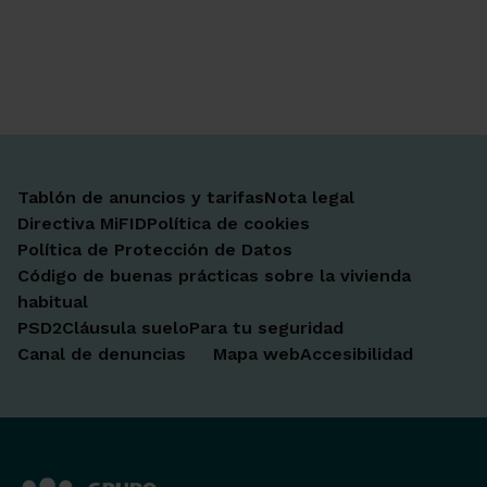
Ir a Facebook
Ir a X-twitter
Ir a Instagram
Ir a Linkedin
Ir a Youtube
Ir a Blogger
Ir a Vimeo
Tablón de anuncios y tarifas
Nota legal
Directiva MiFID
Política de cookies
Política de Protección de Datos
Código de buenas prácticas sobre la vivienda
habitual
PSD2
Cláusula suelo
Para tu seguridad
Canal de denuncias
Mapa web
Accesibilidad