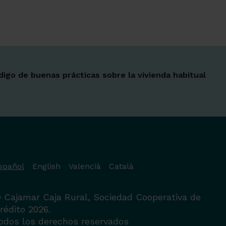
Ir a 
Ir a 
Ir a 
Ir a 
Ir a 
Ir a 
Ir a 
digo de buenas prácticas sobre la vivienda habitual
spañol
English
Valencià
Català
 Cajamar Caja Rural, Sociedad Cooperativa de
rédito 2026.
odos los derechos reservados