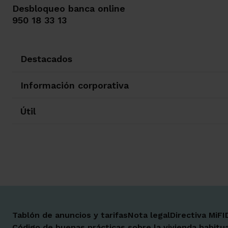
Desbloqueo banca online
950 18 33 13
Destacados
Información corporativa
Útil
Tablón de anuncios y tarifas
Nota legal
Directiva MiFI
Código de buenas prácticas sobre la vivienda habitua