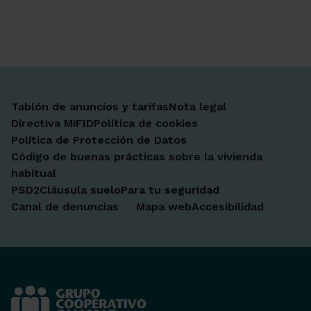
Ir a Facebook
Ir a X-twitter
Ir a Instagram
Ir a Linkedin
Ir a Youtube
Ir a Blogger
Ir a Vimeo
Tablón de anuncios y tarifas
Nota legal
Directiva MiFID
Política de cookies
Política de Protección de Datos
Código de buenas prácticas sobre la vivienda
habitual
PSD2
Cláusula suelo
Para tu seguridad
Canal de denuncias
Mapa web
Accesibilidad