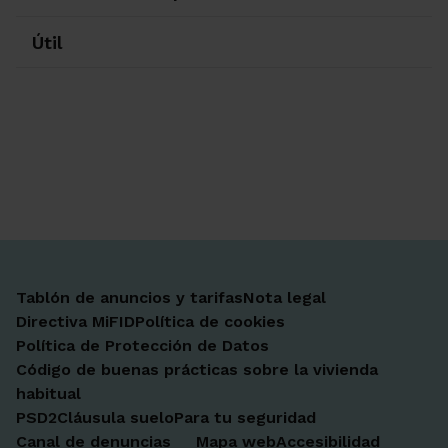
Útil
Ir a Facebook
Ir a X-twitter
Ir a Instagram
Ir a Linkedin
Ir a Youtube
Ir a Blogger
Ir a Vimeo
Tablón de anuncios y tarifas
Nota legal
Directiva MiFID
Política de cookies
Política de Protección de Datos
Código de buenas prácticas sobre la vivienda
habitual
PSD2
Cláusula suelo
Para tu seguridad
Canal de denuncias
Mapa web
Accesibilidad