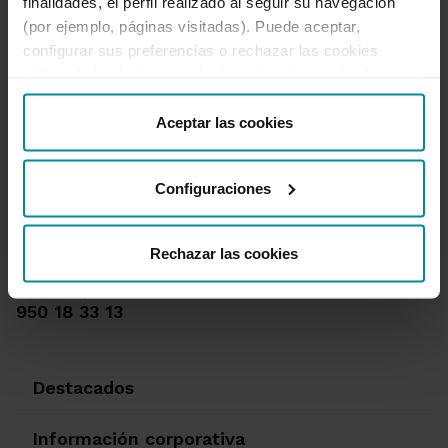
finalidades, el perfil realizado al seguir su navegación
(por ejemplo, páginas visitadas). Puede aceptar,
configurar sus preferencias o rechazar las cookies
utilizando los botones incluidos más abajo o desde
“Detalles”. También puede obtener más información, así
como cambiar el consentimiento en cualquier momento
Aceptar las cookies
desde nuestra
Política de Cookies
.
Configuraciones
Te ayudamos
Quejas y reclamaciones
Rechazar las cookies
Oficinas y cajeros
Desbloqueo banca online
950 18 33 13
Destacados
Información corporativa