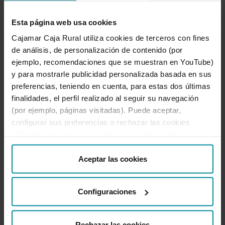
Esta página web usa cookies
Cajamar Caja Rural utiliza cookies de terceros con fines
de análisis, de personalización de contenido (por
Hazte cliente de
Cajamar Caja
ejemplo, recomendaciones que se muestran en YouTube)
Rural
en solo unos minutos
y para mostrarle publicidad personalizada basada en sus
contratando online tu
Pack
preferencias, teniendo en cuenta, para estas dos últimas
Wefferent
finalidades, el perfil realizado al seguir su navegación
(por ejemplo, páginas visitadas). Puede aceptar,
configurar sus preferencias o rechazar las cookies
Hazte Cliente
utilizando los botones incluidos más abajo o desde
Información sobre el pack »
“Detalles”. También puede obtener más información, así
como cambiar el consentimiento en cualquier momento
Aceptar las cookies
desde nuestra
Política de Cookies
.
Configuraciones
Rechazar las cookies