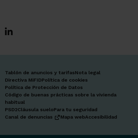
Ir a Facebook
Ir a X-twitter
Ir a Instagram
Ir a Linkedin
Ir a Youtube
Ir a Blogger
Ir a Vimeo
Tablón de anuncios y tarifas
Nota legal
Directiva MiFID
Política de cookies
Política de Protección de Datos
Código de buenas prácticas sobre la vivienda
habitual
PSD2
Cláusula suelo
Para tu seguridad
Canal de denuncias
Mapa web
Accesibilidad