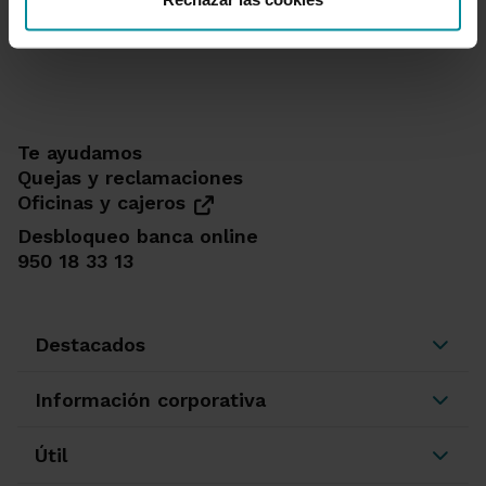
Te ayudamos
Quejas y reclamaciones
Oficinas y cajeros
Desbloqueo banca online
950 18 33 13
Destacados
Información corporativa
Útil