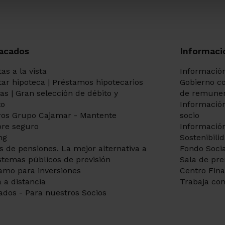
información en la
Información sobre Prote
Personales para clientes
. En cualquier ca
solicitar dicha información en cualquiera 
acados
Informaci
as a la vista
Información
itar hipoteca | Préstamos hipotecarios
Gobierno co
tas | Gran selección de débito y
de remuner
to
Información
os Grupo Cajamar - Mantente
socio
re seguro
Información
ng
Sostenibili
s de pensiones. La mejor alternativa a
Fondo Socia
istemas públicos de previsión
Sala de pr
amo para inversiones
Centro Fin
 a distancia
Trabaja con
ados - Para nuestros Socios