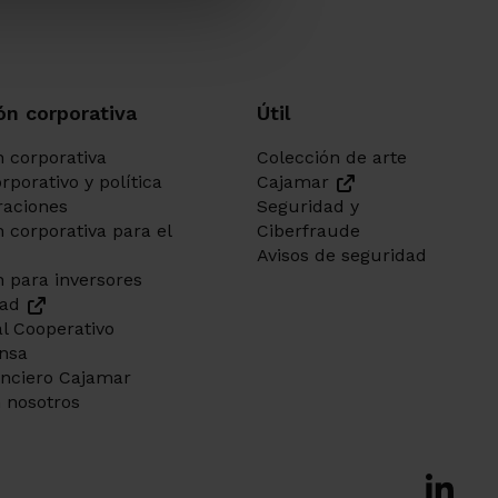
cción de Datos
so, siempre podrás
de nuestras oficinas.
ón corporativa
Útil
 corporativa
Colección de arte
rporativo y política
Cajamar
aciones
Seguridad y
 corporativa para el
Ciberfraude
Avisos de seguridad
 para inversores
dad
l Cooperativo
ensa
anciero Cajamar
 nosotros
Ir a Fac
Ir a X-tw
Ir a Ins
Ir a Lin
Ir a 
Ir a 
Ir a 