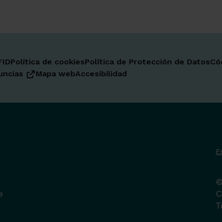
FID
Política de cookies
Política de Protección de Datos
Có
uncias
Mapa web
Accesibilidad
E
©
e
C
T