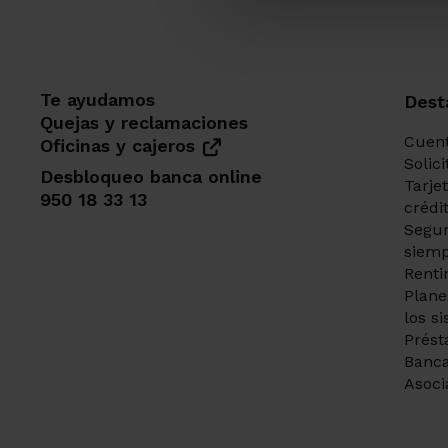
Te ayudamos
Dest
Quejas y reclamaciones
Cuent
Oficinas y cajeros
Solic
Desbloqueo banca online
Tarje
950 18 33 13
crédi
Segur
siemp
Renti
Plane
los s
Prést
Banca
Asoci