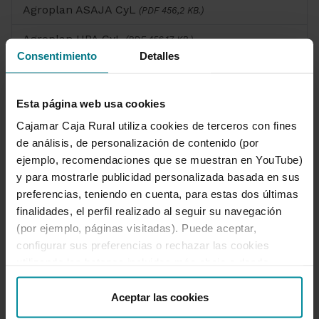
Agroplan ASAJA CyL
(PDF 456,2 KB.)
Agroplan UPA CyL
(PDF 456,17 KB.)
Consentimiento
Detalles
Universitas
(PDF 458,4 KB.)
Esta página web usa cookies
Cajamar Caja Rural utiliza cookies de terceros con fines
de análisis, de personalización de contenido (por
ejemplo, recomendaciones que se muestran en YouTube)
y para mostrarle publicidad personalizada basada en sus
preferencias, teniendo en cuenta, para estas dos últimas
finalidades, el perfil realizado al seguir su navegación
(por ejemplo, páginas visitadas). Puede aceptar,
Te ayudamos
configurar sus preferencias o rechazar las cookies
Quejas y reclamaciones
utilizando los botones incluidos más abajo o desde
Oficinas y cajeros
“Detalles”. También puede obtener más información, así
como cambiar el consentimiento en cualquier momento
Aceptar las cookies
Desbloqueo banca online
desde nuestra
Política de Cookies
.
950 18 33 13