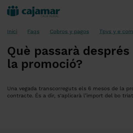
Inici
Faqs
Cobros y pagos
Tpvs y e co
Què passarà després 
la promoció?
Una vegada transcorreguts els 6 mesos de la prom
contracte. És a dir, s'aplicarà l’import del bo tria