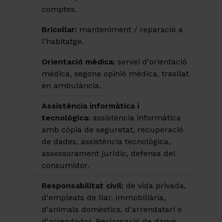
comptes.
Bricollar:
manteniment / reparació a
l'habitatge.
Orientació mèdica:
servei d'orientació
mèdica, segona opinió mèdica, trasllat
en ambulància.
Assistència informàtica i
tecnològica:
assistència informàtica
amb còpia de seguretat, recuperació
de dades, assistència tecnològica,
assessorament jurídic, defensa del
consumidor.
Responsabilitat civil:
de vida privada,
d'empleats de llar, immobiliària,
d'animals domèstics, d'arrendatari o
d'arrendador. Reclamació de danys.