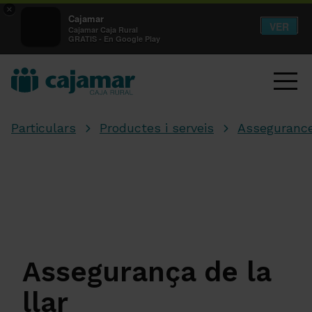
×
Cajamar
VER
Cajamar Caja Rural
GRATIS - En Google Play
Particulars
Productes i serveis
Asseguranc
Assegurança de la
llar