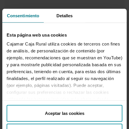
Consentimiento
Detalles
Coneix totes
Esta página web usa cookies
les nostres
Cajamar Caja Rural utiliza cookies de terceros con fines
assegurances
de análisis, de personalización de contenido (por
ejemplo, recomendaciones que se muestran en YouTube)
y para mostrarle publicidad personalizada basada en sus
i descobreix què és la tranquil·litat
preferencias, teniendo en cuenta, para estas dos últimas
finalidades, el perfil realizado al seguir su navegación
Anar a Assegurances Cajamar
(por ejemplo, páginas visitadas). Puede aceptar,
configurar sus preferencias o rechazar las cookies
utilizando los botones incluidos más abajo o desde
“Detalles”. También puede obtener más información, así
como cambiar el consentimiento en cualquier momento
Aceptar las cookies
desde nuestra
Política de Cookies
.