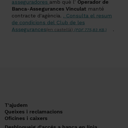
asseguradores
amb què l'
Operador de
Banca-Assegurances Vinculat
manté
contracte d'agència.
. Consulta el resum
de condicions del Club de les
Assegurances
.
(en castellà)
(PDF 775,83 KB.)
T'ajudem
Queixes i reclamacions
Oficines i caixers
Desbloqueig d'accés a banca en línia