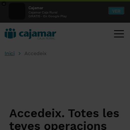
×
Cajamar
VER
Cajamar Caja Rural
GRATIS - En Google Play
Inici
Accedeix
Accedeix. Totes les
teves operacions