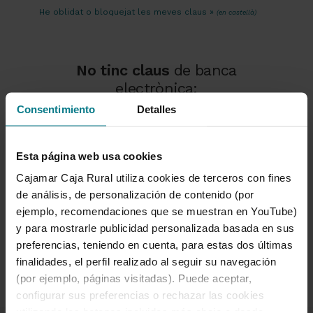
He oblidat o bloquejat les meves claus »
(en castellà)
No tinc claus
de banca
electrònica:
Consentimiento
Detalles
Sol·licitar claus
(en castellà)
Esta página web usa cookies
Cajamar Caja Rural utiliza cookies de terceros con fines
de análisis, de personalización de contenido (por
Altres accessos
ejemplo, recomendaciones que se muestran en YouTube)
y para mostrarle publicidad personalizada basada en sus
Sede Electrónica
|
Bróker online
(en castellà)
preferencias, teniendo en cuenta, para estas dos últimas
finalidades, el perfil realizado al seguir su navegación
(por ejemplo, páginas visitadas). Puede aceptar,
configurar sus preferencias o rechazar las cookies
utilizando los botones incluidos más abajo o desde