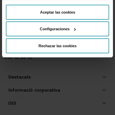
“Detalles”. También puede obtener más información, así
como cambiar el consentimiento en cualquier momento
Aceptar las cookies
desde nuestra
Política de Cookies
.
Configuraciones
T'ajudem
Queixes i reclamacions
Oficines i caixers
Rechazar las cookies
Desbloqueig d'accés a banca en línia
950 18 33 13
Destacats
Informació corporativa
Útil