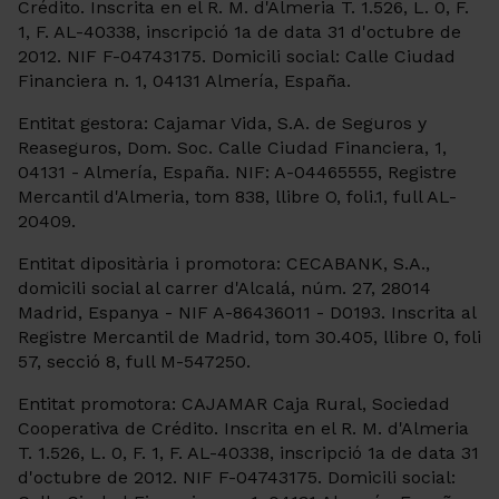
Crédito. Inscrita en el R. M. d'Almeria T. 1.526, L. 0, F.
1, F. AL-40338, inscripció 1a de data 31 d'octubre de
2012. NIF F-04743175. Domicili social: Calle Ciudad
Financiera n. 1, 04131 Almería, España.
Entitat gestora: Cajamar Vida, S.A. de Seguros y
Reaseguros, Dom. Soc. Calle Ciudad Financiera, 1,
04131 - Almería, España. NIF: A-04465555, Registre
Mercantil d'Almeria, tom 838, llibre O, foli.1, full AL-
20409.
Entitat dipositària i promotora: CECABANK, S.A.,
domicili social al carrer d'Alcalá, núm. 27, 28014
Madrid, Espanya - NIF A-86436011 - D0193. Inscrita al
Registre Mercantil de Madrid, tom 30.405, llibre 0, foli
57, secció 8, full M-547250.
Entitat promotora: CAJAMAR Caja Rural, Sociedad
Cooperativa de Crédito. Inscrita en el R. M. d'Almeria
T. 1.526, L. 0, F. 1, F. AL-40338, inscripció 1a de data 31
d'octubre de 2012. NIF F-04743175. Domicili social: