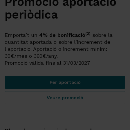
Promoció aportació
periòdica
(2)
Emporta’t un
4% de bonificació
sobre la
quantitat aportada o sobre l'increment de
l'aportació. Aportació o increment mínim:
30€/mes o 360€/any.
Promoció vàlida fins al 31/03/2027
Fer aportació
Promoció aportació periòdic
Veure promoció
Promoció aportació periòdic