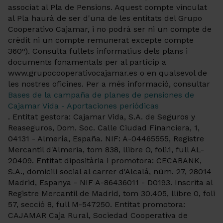
associat al Pla de Pensions. Aquest compte vinculat
al Pla haurà de ser d'una de les entitats del Grupo
Cooperativo Cajamar, i no podrà ser ni un compte de
crèdit ni un compte remunerat excepte compte
360º). Consulta fullets informatius dels plans i
documents fonamentals per al partícip a
www.grupocooperativocajamar.es o en qualsevol de
les nostres oficines. Per a més informació, consultar
Bases de la campaña de planes de pensiones de
Cajamar Vida - Aportaciones periódicas
. Entitat gestora: Cajamar Vida, S.A. de Seguros y
Reaseguros, Dom. Soc. Calle Ciudad Financiera, 1,
04131 - Almería, España. NIF: A-04465555, Registre
Mercantil d'Almeria, tom 838, llibre O, foli.1, full AL-
20409. Entitat dipositària i promotora: CECABANK,
S.A., domicili social al carrer d'Alcalá, núm. 27, 28014
Madrid, Espanya - NIF A-86436011 - D0193. Inscrita al
Registre Mercantil de Madrid, tom 30.405, llibre 0, foli
57, secció 8, full M-547250. Entitat promotora:
CAJAMAR Caja Rural, Sociedad Cooperativa de