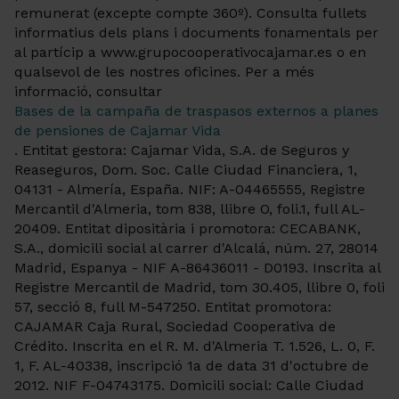
remunerat (excepte compte 360º). Consulta fullets
informatius dels plans i documents fonamentals per
al partícip a www.grupocooperativocajamar.es o en
qualsevol de les nostres oficines. Per a més
informació, consultar
Bases de la campaña de traspasos externos a planes
de pensiones de Cajamar Vida
. Entitat gestora: Cajamar Vida, S.A. de Seguros y
Reaseguros, Dom. Soc. Calle Ciudad Financiera, 1,
04131 - Almería, España. NIF: A-04465555, Registre
Mercantil d'Almeria, tom 838, llibre O, foli.1, full AL-
20409. Entitat dipositària i promotora: CECABANK,
S.A., domicili social al carrer d'Alcalá, núm. 27, 28014
Madrid, Espanya - NIF A-86436011 - D0193. Inscrita al
Registre Mercantil de Madrid, tom 30.405, llibre 0, foli
57, secció 8, full M-547250. Entitat promotora:
CAJAMAR Caja Rural, Sociedad Cooperativa de
Crédito. Inscrita en el R. M. d'Almeria T. 1.526, L. 0, F.
1, F. AL-40338, inscripció 1a de data 31 d'octubre de
2012. NIF F-04743175. Domicili social: Calle Ciudad