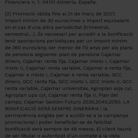
Financiera n. 1, 04131 Almería, España.
(2) Promoció vàlida fins al 31 de març de 2027.
Import mínim de 30 euros/mes o import equivalent
en el cas d'una altra periodicitat (trimestral,
semestral…). És necessari per accedir a la bonificació
tenir aportacions periòdiques per un import mínim
de 360 euros/any, ser menor de 70 anys per als plans
de pensions següents: plan de pensions Cajamar
dinero, Cajamar renta fija, Cajamar mixto I, Cajamar
mixto II, Cajamar renta variable, Cajamar e renta fija,
Cajamar e mixto I, Cajamar e renta variable, GCC
dinero, GCC renta fija, GCC mixto I, GCC mixto II, GCC
renta variable, Cajamar universitas, Agroplan asja cyl,
Agroplan upa cyl, Cajamar renta fija II, Plan del
campo, Cajamar Gestión Futuro 2030,2040,2050. LA
BONIFICACIÓ SERÀ SEMPRE DINERÀRIA i la
permanència exigida per a acollir-se a la campanya
promocional i poder beneficiar-se de felicitat
bonificació serà sempre de 48 mesos. El client haurà
de ser titular o autoritzat d'un compte a la vista