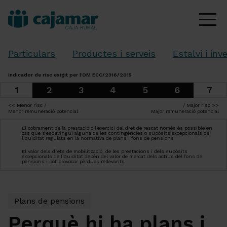
Particulars
Productes i serveis
Estalvi i inv
Indicador de risc exigit per l'OM ECC/2316/2015
1
7
2
3
4
5
6
<< Menor risc /
/ Major risc >>
Menor remuneració potencial
Major remuneració potencial
El cobrament de la prestació o l'exercici del dret de rescat només és possible en
cas que s'esdevingui alguna de les contingències o supòsits excepcionals de
liquiditat regulats en la normativa de plans i fons de pensions
El valor dels drets de mobilització, de les prestacions i dels supòsits
excepcionals de liquiditat depèn del valor de mercat dels actius del fons de
pensions i pot provocar pèrdues rellevants
Plans de pensions
Perquè hi ha plans i