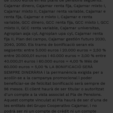
de 5.000 euros en els plans de pensions següents:
Cajamar dinero, Cajamar renta fija, Cajamar mixto I,
Cajamar mixto II, Cajamar renta variable, Cajamar e
renta fija, Cajamar e mixto I, Cajamar e renta
variable, GCC dinero, GCC renta fija, GCC mixto I, GCC
mixto II, GCC renta variable, Cajamar universitas,
Agroplan asja cyl, Agroplan upa cyl, Cajamar renta
fija II, Plan del campo, Cajamar gestión futuro 2030,
2040, 2050. Els trams de bonificació seran els
següents: entre 5.000 euros i 20.000 euros = 2,50 %
entre 20.000,01 euros i 40.000 euros = 3,00 % entre
40.000,01 euros i 60.000 euros = 4,00 % Més de
60.000 euros = 5,00 % LA BONIFICACIÓ SERÀ
SEMPRE DINERÀRIA i la permanència exigida per a
acollir-se a la campanya promocional i poder
beneficiar-se de felicitat bonificació serà sempre de
96 mesos. El client haurà de ser titular o autoritzat
d'un compte a la vista associat al Pla de Pensions.
Aquest compte vinculat al Pla haurà de ser d'una de
les entitats del Grupo Cooperativo Cajamar, i no
podrà ser ni un compte de crèdit ni un compte