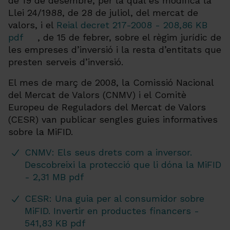
de 19 de desembre, per la qual es modifica la
Llei 24/1988, de 28 de juliol, del mercat de
valors, i el
Reial decret 217-2008 - 208,86 KB
pdf
, de 15 de febrer, sobre el règim jurídic de
les empreses d’inversió i la resta d’entitats que
presten serveis d’inversió.
El mes de març de 2008, la Comissió Nacional
del Mercat de Valors (CNMV) i el Comitè
Europeu de Reguladors del Mercat de Valors
(CESR) van publicar sengles guies informatives
sobre la MiFID.
CNMV: Els seus drets com a inversor.
Descobreixi la protecció que li dóna la MiFID
- 2,31 MB pdf
CESR: Una guia per al consumidor sobre
MiFID. Invertir en productes financers -
541,83 KB pdf