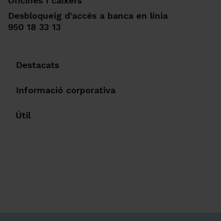
Oficines i caixers
Desbloqueig d'accés a banca en línia
950 18 33 13
Destacats
Informació corporativa
Útil
Ir a Facebook
Ir a X-twitter
Ir a Instagram
Ir a Linkedin
Ir a Youtube
Ir a Blogger
Ir a Vimeo