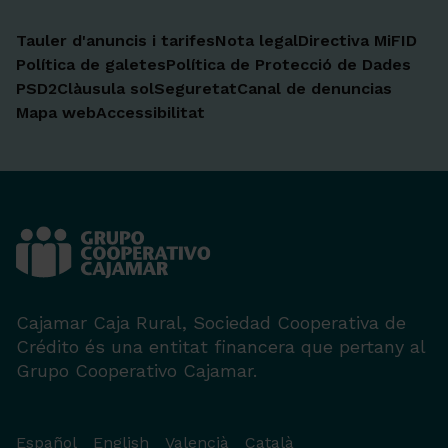
Tauler d'anuncis i tarifes
Nota legal
Directiva MiFID
Política de galetes
Política de Protecció de Dades
PSD2
Clàusula sol
Seguretat
Canal de denuncias
Mapa web
Accessibilitat
Cajamar Caja Rural, Sociedad Cooperativa de
Crédito és una entitat financera que pertany al
Grupo Cooperativo Cajamar.
Español
English
Valencià
Català