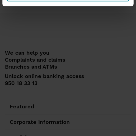
We can help you
Complaints and claims
Branches and ATMs
Unlock online banking access
950 18 33 13
Featured
Corporate information