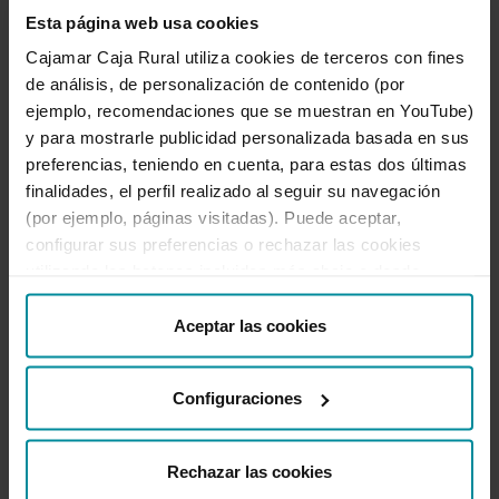
Esta página web usa cookies
Cajamar Caja Rural utiliza cookies de terceros con fines
de análisis, de personalización de contenido (por
2020
ejemplo, recomendaciones que se muestran en YouTube)
y para mostrarle publicidad personalizada basada en sus
preferencias, teniendo en cuenta, para estas dos últimas
finalidades, el perfil realizado al seguir su navegación
(por ejemplo, páginas visitadas). Puede aceptar,
configurar sus preferencias o rechazar las cookies
2019
utilizando los botones incluidos más abajo o desde
“Detalles”. También puede obtener más información, así
como cambiar el consentimiento en cualquier momento
Aceptar las cookies
desde nuestra
Política de Cookies
.
Configuraciones
2018
Rechazar las cookies