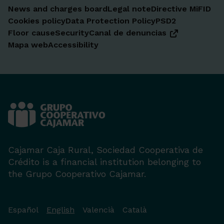
News and charges board
Legal note
Directive MiFID
Cookies policy
Data Protection Policy
PSD2
Floor cause
Security
Canal de denuncias
Mapa web
Accessibility
Cajamar Caja Rural, Sociedad Cooperativa de
Crédito is a financial institution belonging to
the Grupo Cooperativo Cajamar.
Español
English
Valencià
Català