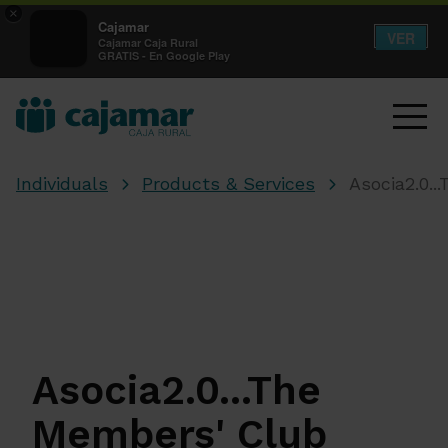
×
Cajamar
VER
Cajamar Caja Rural
GRATIS - En Google Play
Individuals
Products & Services
Asocia2.0..
Asocia2.0...The
Members' Club