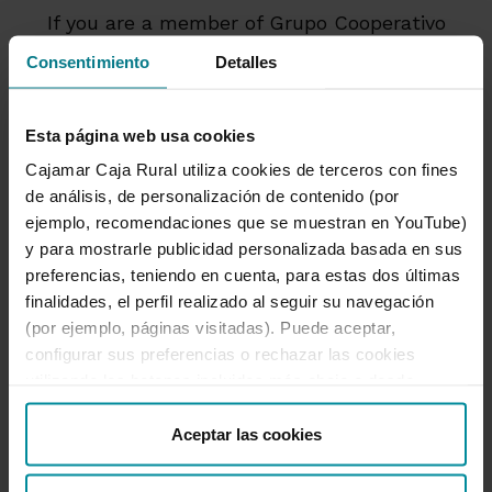
If you are a member of Grupo Cooperativo
Cajamar, you just need your online
Consentimiento
Detalles
banking code and password to start
enjoying the benefits of Asocia2.0
Esta página web usa cookies
Cajamar Caja Rural utiliza cookies de terceros con fines
Access the platform
de análisis, de personalización de contenido (por
ejemplo, recomendaciones que se muestran en YouTube)
y para mostrarle publicidad personalizada basada en sus
preferencias, teniendo en cuenta, para estas dos últimas
finalidades, el perfil realizado al seguir su navegación
(por ejemplo, páginas visitadas). Puede aceptar,
configurar sus preferencias o rechazar las cookies
utilizando los botones incluidos más abajo o desde
“Detalles”. También puede obtener más información, así
Asocia2.0 App
como cambiar el consentimiento en cualquier momento
Aceptar las cookies
desde nuestra
Política de Cookies
.