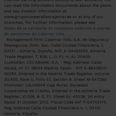
can read the information documents about the plans
and key investor information at
www.grupocooperativocajamar.es or at any of our
branches. For further information, please see
Bases de la campaña de traspasos externos a planes
de pensiones de Cajamar Vida
. Management firm: Cajamar Vida, S.A. de Seguros y
Reaseguros, Dom. Soc. Calle Ciudad Financiera, 1,
04131 - Almería, España. NIF: A-04465555. Almeria
Trade Register, T. 838, L. O. F.1, H. AL-20409.
Custodian: CECABANK, S.A. - Reg. Address: Calle
Alcalá, nº 27, 28014 Madrid, Spain - NIF A-86436011 -
D0193. Entered in the Madrid Trade Register, volume
30,405, Book 0, Folio 57, Section 8, Sheet M-547250.
Promoter: CAJAMAR Caja Rural, Sociedad
Cooperativa de Crédito. Entered in the Almeria Trade
Register, V.1.526, B. 0, F.1, Sheet AL-40338, 1st entry
dated 31 October 2012. Fiscal Code NIF F-04743175.
Reg. Address Calle Ciudad Financiera n. 1, 04131
Almería, España.