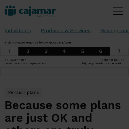
Individuals
Products & Services
Savings an
Risk indicator required by OM ECC/2316/2015
1
7
2
3
4
5
6
<< Lower risk /
/ Higher risk >>
Lower potential compensation
Higher potential compensation
Pension plans
Because some plans
are just OK and