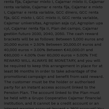
renta fija, Cajamar mixto I, Cajamar mixto II, Cajamar
renta variable, Cajamar e renta fija, Cajamar e mixto
I, Cajamar e renta variable, GCC dinero, GCC renta
fija, GCC mixto I, GCC mixto II, GCC renta variable,
Cajamar universitas, Agroplan asja cyl, Agroplan upa
cyl, Cajamar renta fija II, Plan del campo, Cajamar
gestión futuro 2030, 2040, 2050. The cash reward
brackets will be as follows: Between 5,000 euros and
20,000 euros = 2.50% Between 20,000.01 euros and
40,000 euros = 3.00% Between €40,000.01 and
€60,000 = 4.00% Over 60,000 euros = 5.00% THE
REWARD WILL ALWAYS BE MONETARY, and you will
be required to keep this arrangement in place for at
least 96 months in order to take advantage of the
promotional campaign and benefit from said reward.
The customer must be the holder or authorised
party for an instant access account linked to the
Pension Plan. The account linked to the Plan must
be held with a Grupo Cooperativo Cajamar financial
institution, and it cannot be a credit account or an
interest-earning account (except a 360º account) You