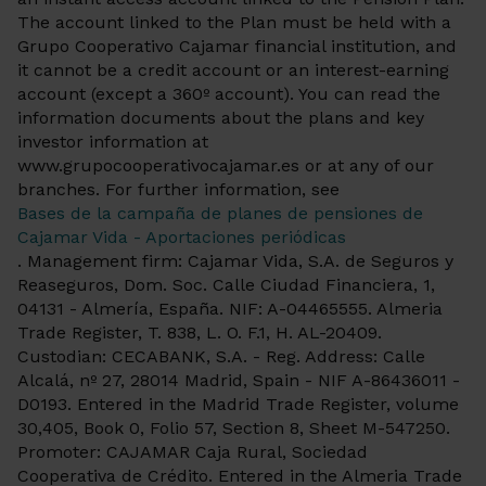
The account linked to the Plan must be held with a
Grupo Cooperativo Cajamar financial institution, and
it cannot be a credit account or an interest-earning
account (except a 360º account). You can read the
information documents about the plans and key
investor information at
www.grupocooperativocajamar.es or at any of our
branches. For further information, see
Bases de la campaña de planes de pensiones de
Cajamar Vida - Aportaciones periódicas
. Management firm: Cajamar Vida, S.A. de Seguros y
Reaseguros, Dom. Soc. Calle Ciudad Financiera, 1,
04131 - Almería, España. NIF: A-04465555. Almeria
Trade Register, T. 838, L. O. F.1, H. AL-20409.
Custodian: CECABANK, S.A. - Reg. Address: Calle
Alcalá, nº 27, 28014 Madrid, Spain - NIF A-86436011 -
D0193. Entered in the Madrid Trade Register, volume
30,405, Book 0, Folio 57, Section 8, Sheet M-547250.
Promoter: CAJAMAR Caja Rural, Sociedad
Cooperativa de Crédito. Entered in the Almeria Trade