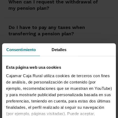
When can I request the withdrawal of
my pension plan?
Do I have to pay any taxes when
transferring a pension plan?
Consentimiento
Detalles
Read more
Esta página web usa cookies
Cajamar Caja Rural utiliza cookies de terceros con fines
Find out more about
de análisis, de personalización de contenido (por
retirement
ejemplo, recomendaciones que se muestran en YouTube)
y para mostrarle publicidad personalizada basada en sus
preferencias, teniendo en cuenta, para estas dos últimas
finalidades, el perfil realizado al seguir su navegación
(por ejemplo, páginas visitadas). Puede aceptar,
1 de 1