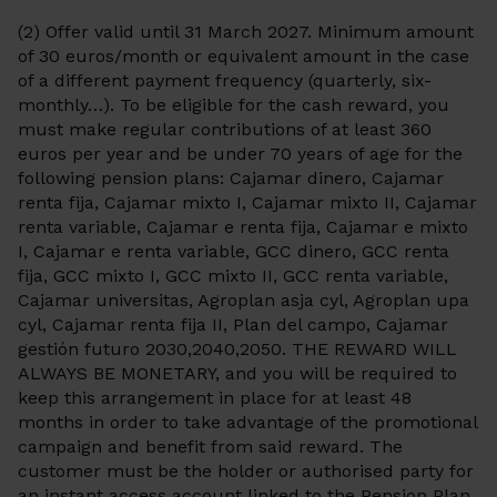
(2) Offer valid until 31 March 2027. Minimum amount
of 30 euros/month or equivalent amount in the case
of a different payment frequency (quarterly, six-
monthly…). To be eligible for the cash reward, you
must make regular contributions of at least 360
euros per year and be under 70 years of age for the
following pension plans: Cajamar dinero, Cajamar
renta fija, Cajamar mixto I, Cajamar mixto II, Cajamar
renta variable, Cajamar e renta fija, Cajamar e mixto
I, Cajamar e renta variable, GCC dinero, GCC renta
fija, GCC mixto I, GCC mixto II, GCC renta variable,
Cajamar universitas, Agroplan asja cyl, Agroplan upa
cyl, Cajamar renta fija II, Plan del campo, Cajamar
gestión futuro 2030,2040,2050. THE REWARD WILL
ALWAYS BE MONETARY, and you will be required to
keep this arrangement in place for at least 48
months in order to take advantage of the promotional
campaign and benefit from said reward. The
customer must be the holder or authorised party for
an instant access account linked to the Pension Plan.