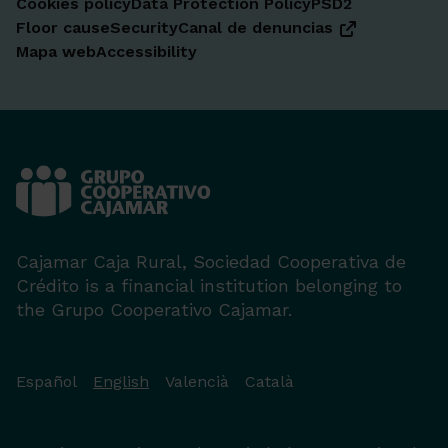
Cookies policy
Data Protection Policy
PSD2
Floor cause
Security
Canal de denuncias
Mapa web
Accessibility
Cajamar Caja Rural, Sociedad Cooperativa de
Crédito is a financial institution belonging to
the Grupo Cooperativo Cajamar.
Español
English
Valencià
Català