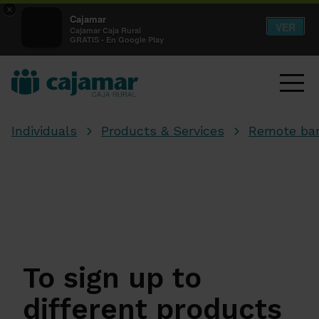
×
Cajamar
VER
Cajamar Caja Rural
GRATIS - En Google Play
Individuals
Products & Services
Remote ba
To sign up to
different products