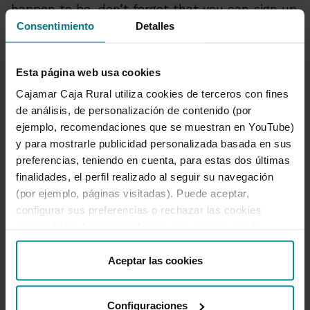
happen to be, don’t forget that you can sign up
for some of our
Deposits
, our
Wefferent Pack
,
Consentimiento
Detalles
register for the ... just check the product or
service information page to see if there is an
Esta página web usa cookies
option to sign up on line.
Cajamar Caja Rural utiliza cookies de terceros con fines
de análisis, de personalización de contenido (por
ejemplo, recomendaciones que se muestran en YouTube)
y para mostrarle publicidad personalizada basada en sus
preferencias, teniendo en cuenta, para estas dos últimas
finalidades, el perfil realizado al seguir su navegación
(por ejemplo, páginas visitadas). Puede aceptar,
configurar sus preferencias o rechazar las cookies
utilizando los botones incluidos más abajo o desde
We can help you
“Detalles”. También puede obtener más información, así
Complaints and claims
como cambiar el consentimiento en cualquier momento
Aceptar las cookies
Branches and ATMs
desde nuestra
Política de Cookies
.
Unlock online banking access
950 18 33 13
Configuraciones