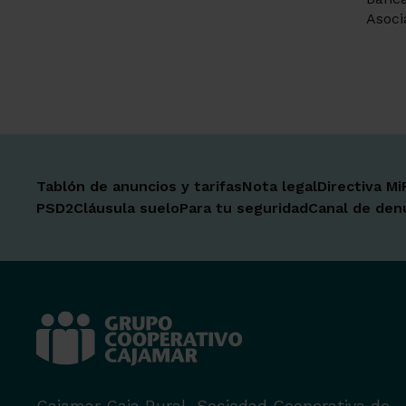
Asoci
Tablón de anuncios y tarifas
Nota legal
Directiva Mi
PSD2
Cláusula suelo
Para tu seguridad
Canal de den
Cajamar Caja Rural, Sociedad Cooperativa de