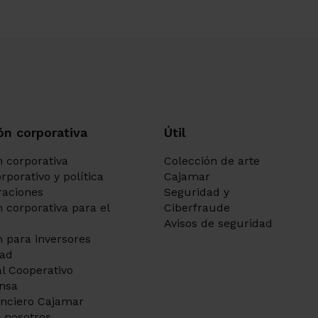
ón corporativa
Útil
 corporativa
Colección de arte
rporativo y política
Cajamar
aciones
Seguridad y
 corporativa para el
Ciberfraude
Avisos de seguridad
 para inversores
dad
l Cooperativo
ensa
anciero Cajamar
 nosotros