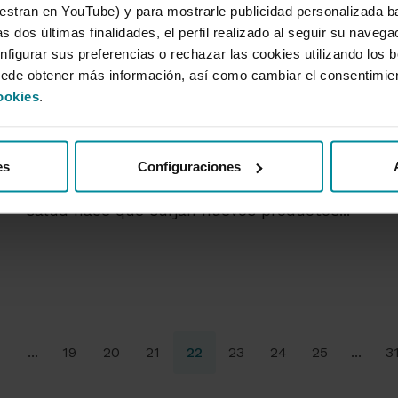
tran en YouTube) y para mostrarle publicidad personalizada b
s dos últimas finalidades, el perfil realizado al seguir su naveg
Cultura digital
nfigurar sus preferencias o rechazar las cookies utilizando los 
uede obtener más información, así como cambiar el consentimie
Píldora Switch On Off |
ookies
.
Tecnología, el nuevo
medicamento
En esta píldora Switch On/Off analizamos
es
Configuraciones
cómo la innovación aplicada al campo de la
salud hace que surjan nuevos productos...
...
19
20
21
22
23
24
25
...
3