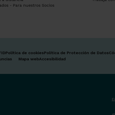
ados - Para nuestros Socios
FID
Política de cookies
Política de Protección de Datos
Có
uncias
Mapa web
Accesibilidad
E
©