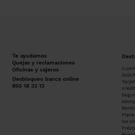
Te ayudamos
Dest
Quejas y reclamaciones
Cuent
Oficinas y cajeros
Solic
Desbloqueo banca online
Tarje
950 18 33 13
crédi
Segur
siemp
Renti
Plane
los s
Prést
Banca