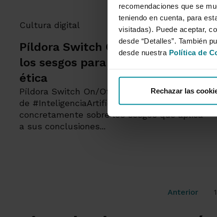
recomendaciones que se mues
teniendo en cuenta, para esta
Cultura digital
visitadas). Puede aceptar, co
desde “Detalles”. También p
Píldora Switch On Off | Combatir
desde nuestra
Política de C
los sesgos para lograr una IA
ética
Píldora Switch On/Off en la que hablamos
Rechazar las cooki
de #InteligenciaArtificial...más
concretamente sobre los sesgos que aplica
a sus conclusiones...
Anterior
1