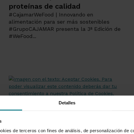
proteínas de calidad
#CajamarWeFood | Innovando en
alimentación para ser más sostenibles
#GrupoCAJAMAR presenta la 3ª Edición de
#WeFood...
Detalles
s
okies de terceros con fines de análisis, de personalización de c