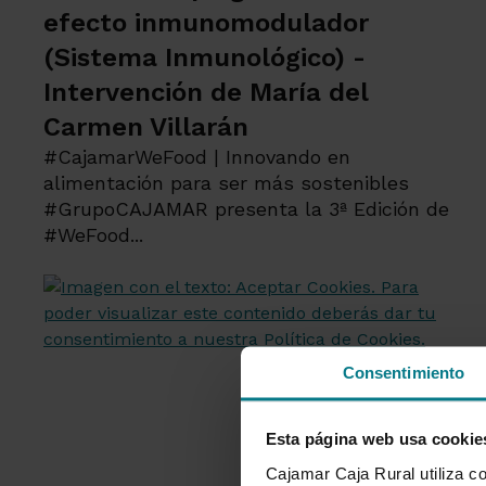
efecto inmunomodulador
(Sistema Inmunológico) -
Intervención de María del
Carmen Villarán
#CajamarWeFood | Innovando en
alimentación para ser más sostenibles
#GrupoCAJAMAR presenta la 3ª Edición de
#WeFood...
Consentimiento
Esta página web usa cookie
Cajamar Caja Rural utiliza co