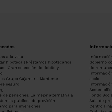
acados
Informaci
as a la vista
Información
itar hipoteca | Préstamos hipotecarios
Gobierno co
tas | Gran selección de débito y
de remuner
to
Información
os Grupo Cajamar - Mantente
socio
re seguro
Información
ng
Sostenibili
s de pensiones. La mejor alternativa a
Fondo Socia
istemas públicos de previsión
Sala de pr
amo para inversiones
Centro Fin
 a distancia
Trabaja con