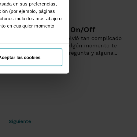
asada en sus preferencias,
ación (por ejemplo, páginas
Cultura digital
botones incluidos más abajo o
nto en cualquier momento
Jóven:es | Nutrici On/Off
¿En qué momento se volvió tan complicado
comer? Seguro que en algún momento te
has hecho esa misma pregunta y alguna...
Aceptar las cookies
1
Siguiente