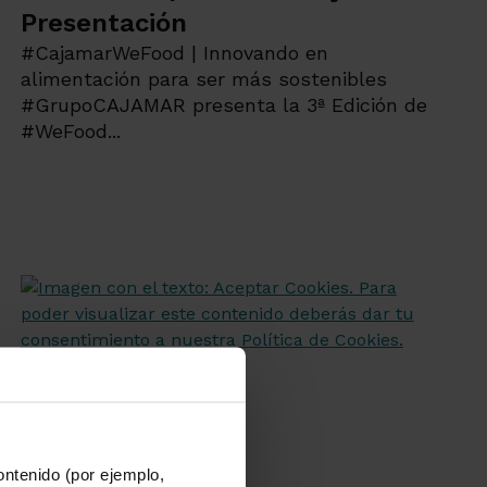
Presentación
#CajamarWeFood | Innovando en
alimentación para ser más sostenibles
#GrupoCAJAMAR presenta la 3ª Edición de
#WeFood...
ontenido (por ejemplo,