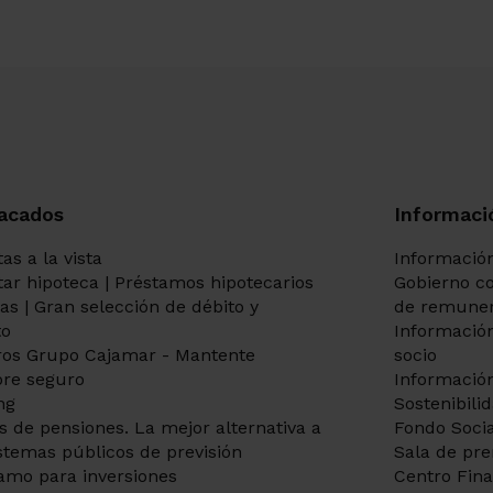
acados
Informaci
as a la vista
Información
itar hipoteca | Préstamos hipotecarios
Gobierno co
tas | Gran selección de débito y
de remuner
to
Información
os Grupo Cajamar - Mantente
socio
re seguro
Información
ng
Sostenibili
s de pensiones. La mejor alternativa a
Fondo Socia
istemas públicos de previsión
Sala de pr
amo para inversiones
Centro Fin