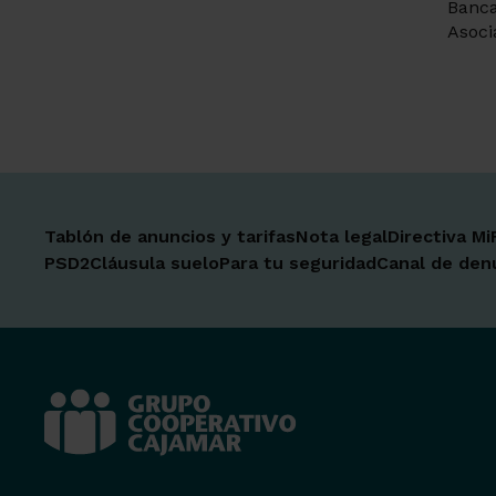
Banca
Asoci
Tablón de anuncios y tarifas
Nota legal
Directiva Mi
PSD2
Cláusula suelo
Para tu seguridad
Canal de den