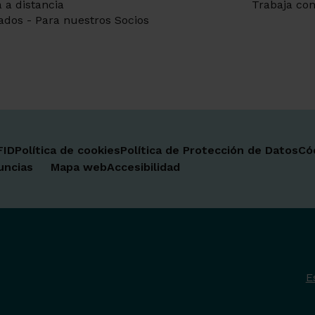
 a distancia
Trabaja con
ados - Para nuestros Socios
FID
Política de cookies
Política de Protección de Datos
Có
uncias
Mapa web
Accesibilidad
E