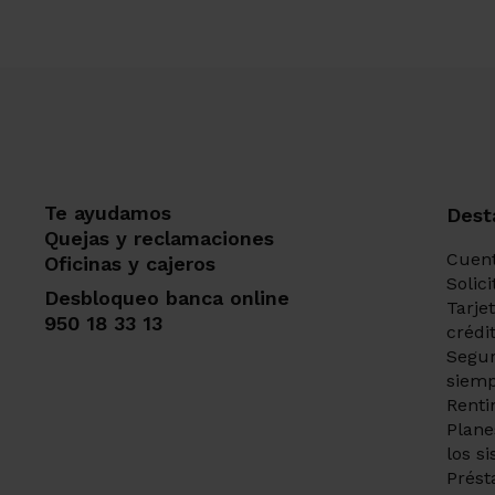
Te ayudamos
Dest
Quejas y reclamaciones
Cuent
Oficinas y cajeros
Solic
Desbloqueo banca online
Tarje
950 18 33 13
crédi
Segur
siemp
Renti
Plane
los s
Prést