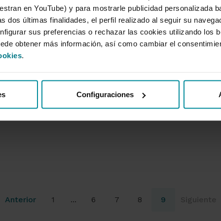
tran en YouTube) y para mostrarle publicidad personalizada b
Agro
s dos últimas finalidades, el perfil realizado al seguir su naveg
nfigurar sus preferencias o rechazar las cookies utilizando los 
Presentamos ‘La contribución de
uede obtener más información, así como cambiar el consentimie
la industria de alimentación y
ookies
.
bebidas a la España Vaciada’
La industria de alimentación y bebidas está
presente en los municipios que acogen el
es
Configuraciones
70,7 % de la población de la...
Anterior
1
...
6
7
8
9
Siguiente