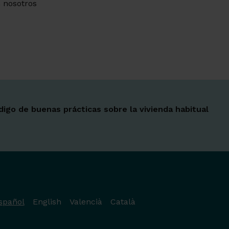
 nosotros
Ir a 
Ir a 
Ir a 
Ir a 
Ir a 
Ir a 
Ir a 
digo de buenas prácticas sobre la vivienda habitual
spañol
English
Valencià
Català