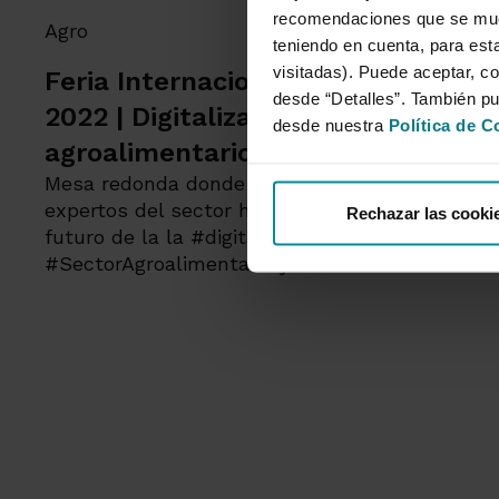
recomendaciones que se mues
Agro
teniendo en cuenta, para esta
visitadas). Puede aceptar, co
Feria Internacional AGROEXPO
desde “Detalles”. También p
2022 | Digitalización del sector
desde nuestra
Política de C
agroalimentario
Mesa redonda donde con la ayuda de
expertos del sector hablamos sobre el
Rechazar las cooki
futuro de la la #digitalización del
#SectorAgroalimentario y las...