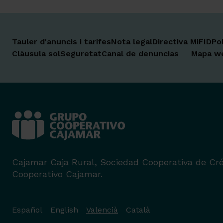
Tauler d'anuncis i tarifes
Nota legal
Directiva MiFID
Po
Clàusula sol
Seguretat
Canal de denuncias
Mapa w
Cajamar Caja Rural, Sociedad Cooperativa de Cré
Cooperativo Cajamar.
Español
English
Valencià
Català