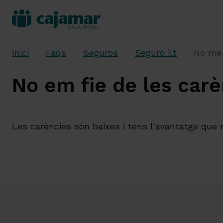
Inici
Faqs
Seguros
Seguro ilt
No me 
No em fie de les carè
Les carències són baixes i tens l'avantatge que 