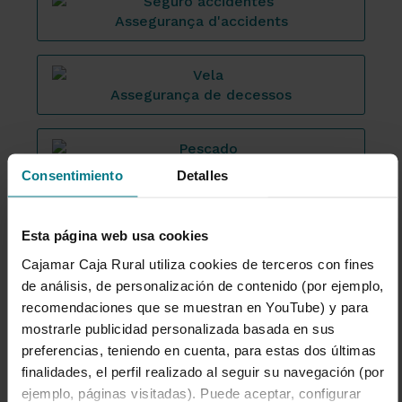
Assegurança d'accidents
Assegurança de decessos
Assegurança de caça i pesca
Consentimiento
Detalles
Esta página web usa cookies
Assegurances de salut
Cajamar Caja Rural utiliza cookies de terceros con fines
de análisis, de personalización de contenido (por ejemplo,
recomendaciones que se muestran en YouTube) y para
Assegurança de l'automòbil
mostrarle publicidad personalizada basada en sus
preferencias, teniendo en cuenta, para estas dos últimas
finalidades, el perfil realizado al seguir su navegación (por
Assegurança d'incapacitat laboral
ejemplo, páginas visitadas). Puede aceptar, configurar