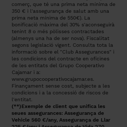
comerç, que té una prima neta mínima de
350 € i l'assegurança de salut amb una
prima neta mínima de 550€). La
bonificació màxima del 30% s'aconseguirà
tenint 8 o més pòlisses contractades
(almenys una ha de ser nova). Fiscalitat
segons legislació vigent. Consulta tota la
informació sobre el "Club Assegurances" i
les condicions del contracte en oficines
de les entitats del Grupo Cooperativo
Cajamar i a:
www.grupocooperativocajamar.es.
Finançament sense cost, subjecte a les
condicions i a la concessió de riscos de
l'entitat.
(**)Exemple de client que unifica les
seues assegurances: Assegurança de
Vehicle 560 €/any, Assegurança de Llar
225 €/any i Assegurança de Vida 270