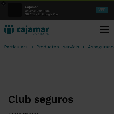
×
Cajamar
VER
Cajamar Caja Rural
GRATIS - En Google Play
Particulars
Productes i servicis
Asseguranc
Club seguros