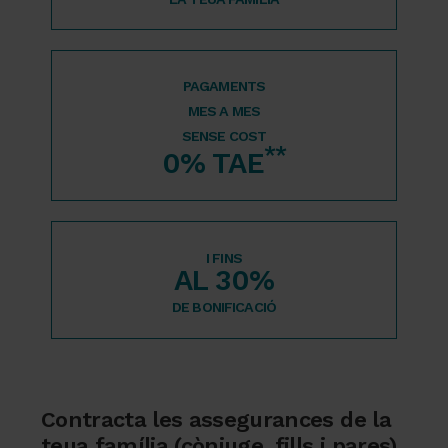
PAGAMENTS
MES A MES
SENSE COST
**
0% TAE
I FINS
AL 30%
DE BONIFICACIÓ
Contracta les assegurances de la
teua família (cònjuge, fills i pares)