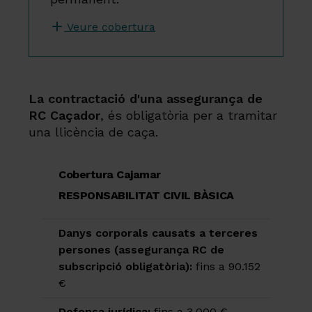
Veure cobertura
La contractació d'una assegurança de
RC Caçador
, és obligatòria per a tramitar
una llicència de caça.
Cobertura Cajamar
RESPONSABILITAT CIVIL BÀSICA
Danys corporals causats a terceres
persones (assegurança RC de
subscripció obligatòria):
fins a 90.152
€
Defensa jurídica:
fins a 3.000 €