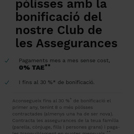
pòlisses amb la
bonificació del
nostre Club de
les Assegurances
Pagaments mes a mes sense cost,
**
0% TAE
I fins al 30 %* de bonificació.
*
Aconsegueix fins al 30 %
de bonificació el
primer any, tenint 8 o més pòlisses
contractades (almenys una ha de ser nova).
Contracta les assegurances de la teua família
(parella, cònjuge, fills i persones grans) i paga-
**
les tranquil·lament en quotes mensuals
.