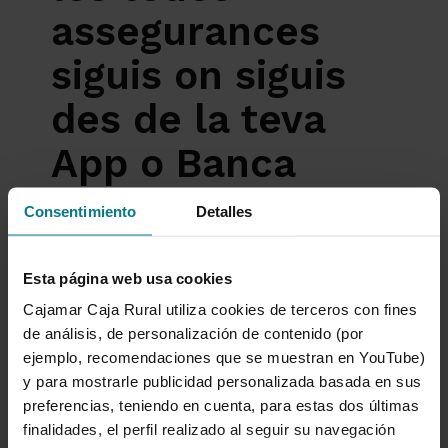
assegurances
siguis on siguis
des de la teva
App o Banca
Electrònica.
Consentimiento
Detalles
Les meves Assegurances
, et permet
Esta página web usa cookies
accedir a tota la informació de les teues
assegurances contractades de manera
Cajamar Caja Rural utiliza cookies de terceros con fines
còmoda i intuïtiva, des del teu mòbil o
de análisis, de personalización de contenido (por
ordinador.
ejemplo, recomendaciones que se muestran en YouTube)
y para mostrarle publicidad personalizada basada en sus
preferencias, teniendo en cuenta, para estas dos últimas
Accedir a les Meues Assegurances
(en
finalidades, el perfil realizado al seguir su navegación
castellà)