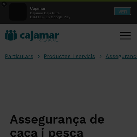
×
Cajamar
VER
Cajamar Caja Rural
GRATIS - En Google Play
Particulars
Productes i servicis
Asseguranc
Assegurança de
caça i pesca