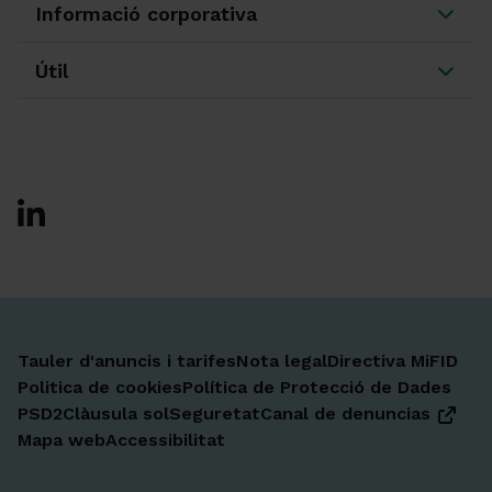
Informació corporativa
Útil
Ir a Facebook
Ir a X-twitter
Ir a Instagram
Ir a Linkedin
Ir a Youtube
Ir a Blogger
Ir a Vimeo
Tauler d'anuncis i tarifes
Nota legal
Directiva MiFID
Politica de cookies
Política de Protecció de Dades
PSD2
Clàusula sol
Seguretat
Canal de denuncias
Mapa web
Accessibilitat