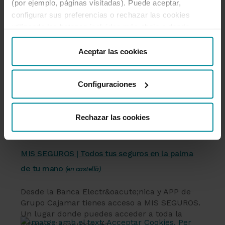
(por ejemplo, páginas visitadas). Puede aceptar,
configurar sus preferencias o rechazar las cookies
utilizando los botones incluidos más abajo o desde
“Detalles”. También puede obtener más información, así
como cambiar el consentimiento en cualquier momento
Aceptar las cookies
desde nuestra
Política de Cookies
.
Configuraciones
Rechazar las cookies
Servicios financieros
MIS SEGUROS | Todos tus seguros en la palma
de tu mano
(en castellà)
Desde la Banca Electr&oacute;nica y APP de
Grupo Cajamar tienes acceso a MIS SEGUROS.
Un lugar donde puedes acceder a toda la
informaci&oacute;n de...