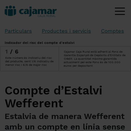
Particulars
Productes i servicis
Comptes
Indicador del risc del compte d’estalvi
1
/6
Cajamar Caja Rural està adherit al Fons de
Garantia Espanyol de Depòsits d'Entitats de
Este número és indicatiu del risc
Crèdit. La quantitat màxima garantida
del producte, sent 1/6 indicatiu de
actualment per este Fons és de 100.000
menor risc i 6/6 de major risc
euros per depositant
Compte d’Estalvi
Wefferent
Estalvia de manera Wefferent
amb un compte en línia sense