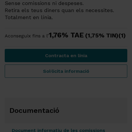
Sense comissions ni despeses.
Retira els teus diners quan els necessites.
Totalment en línia.
1,76% TAE
(1,75% TIN)(1)
Aconseguix fins a l’
Contracta en línia
Tu tries quant vols estalvia
Sol·licita informació
Tu tries quant vols estalvia
Documentació
Document informatiu de les comissions