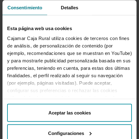
meus estalvis?
Consentimiento
Detalles
Quan rebré els interessos generats pels
Esta página web usa cookies
meus estalvis?
Cajamar Caja Rural utiliza cookies de terceros con fines
de análisis, de personalización de contenido (por
ejemplo, recomendaciones que se muestran en YouTube)
Veure més
y para mostrarle publicidad personalizada basada en sus
preferencias, teniendo en cuenta, para estas dos últimas
finalidades, el perfil realizado al seguir su navegación
(por ejemplo, páginas visitadas). Puede aceptar,
configurar sus preferencias o rechazar las cookies
utilizando los botones incluidos más abajo o desde
Contracta el teu Compte
“Detalles”. También puede obtener más información, así
d’Estalvi Wefferent
como cambiar el consentimiento en cualquier momento
Aceptar las cookies
desde nuestra
Política de Cookies
.
A través de
Banca Electrònica
o de l’
App del
Grup Cajamar
Configuraciones