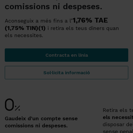
comissions ni despeses.
1,76% TAE
Aconseguix a més fins a l’
(1,75% TIN)(1)
i retira els teus diners quan
els necessites.
Contracta en línia
Compte d’Estalvi Wefferen
Sol·licita informació
Compte d’Estalvi Wefferen
Retira els 
els necessit
Gaudeix d’un compte sense
disposar de
comissions ni despeses.
sense penal