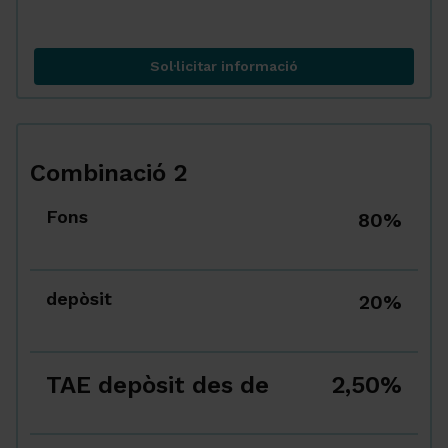
Sol·licitar informació
Combinació 1
Combinació 2
Fons
80%
depòsit
20%
TAE depòsit des de
2,50%