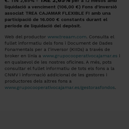
€. TIN 2,65% -
per a 12 mesos amb
liquidació a venciment (106,00 €) Fons d’inversió
associat TREA CAJAMAR FLEXIBLE FI amb una
participació de 16.000 € constants durant el
període de liquidació del depòsit.
Web del productor
www.treaam.com
. Consulta el
fullet informatiu dels fons i Document de Dades
Fonamentals per a l'inversor (KIIDs) a través de
broker en línia a
www.grupocooperativocajamar.es
i
en qualsevol de les nostres oficines. A més, pots
consultar el fullet informatiu de tots els fons a la
CNMV i informació addicional de les gestores i
productores dels altres fons a
www.grupocooperativocajamar.es/gestorasfondos
.