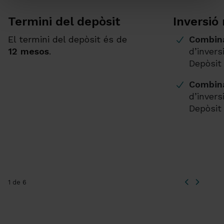
Termini del depòsit
Inversió
El termini del depòsit és de
Combina
12 mesos
.
d’invers
Depòsit 
Combina
d’invers
Depòsit 
1 de 6