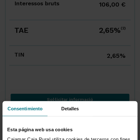
Interessos bruts
106,00 €
TAE
2,65%
(2)
TIN
2,65%
Sol·licitar informació
Exemple amb la combinació 80
Consentimiento
Detalles
Esta página web usa cookies
Cajamar Caja Rural utiliza cookies de terceros con fines