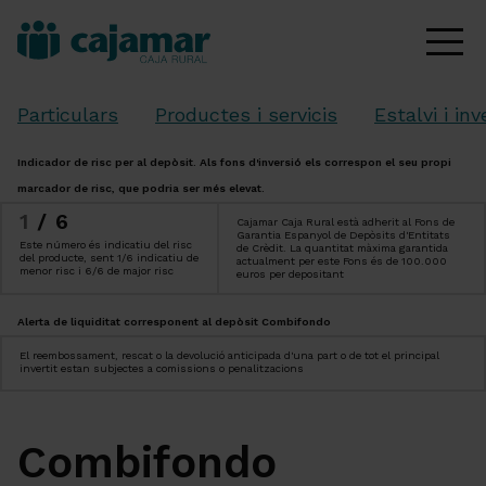
Particulars
Productes i servicis
Estalvi i inv
Indicador de risc per al depòsit. Als fons d'inversió els correspon el seu propi
marcador de risc, que podria ser més elevat.
1
/6
Cajamar Caja Rural està adherit al Fons de
Garantia Espanyol de Depòsits d'Entitats
Este número és indicatiu del risc
de Crèdit. La quantitat màxima garantida
del producte, sent 1/6 indicatiu de
actualment per este Fons és de 100.000
menor risc i 6/6 de major risc
euros per depositant
Alerta de liquiditat corresponent al depòsit Combifondo
El reembossament, rescat o la devolució anticipada d'una part o de tot el principal
invertit estan subjectes a comissions o penalitzacions
Combifondo