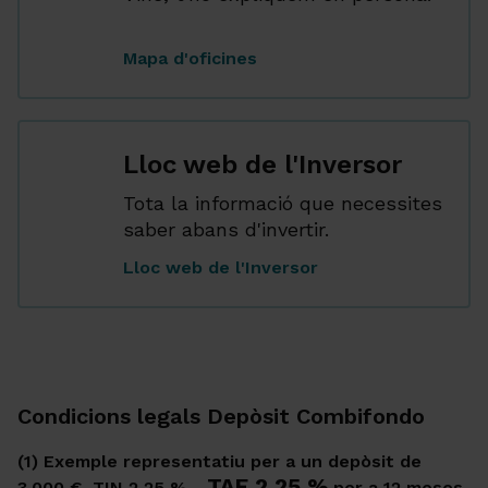
...
Mapa d'oficines
Lloc web de l'Inversor
Tota la informació que necessites
saber abans d'invertir.
...
Lloc web de l'Inversor
Condicions legals Depòsit Combifondo
(1) Exemple representatiu per a un depòsit de
TAE 2,25 %
3.000 €. TIN 2,25 % -
per a 12 mesos