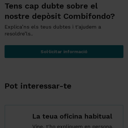
Tens cap dubte sobre el
nostre depòsit Combifondo?
Explica’ns els teus dubtes i t'ajudem a
resoldre’ls..
Sol·licitar informació
Tens cap dubte sobre el no
Pot interessar-te
La teua oficina habitual
Vine, t'ho expliquem en persona.