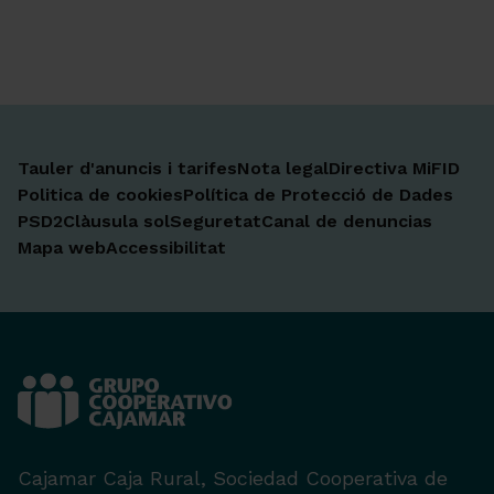
Ir a Facebook
Ir a X-twitter
Ir a Instagram
Ir a Linkedin
Ir a Youtube
Ir a Blogger
Ir a Vimeo
Tauler d'anuncis i tarifes
Nota legal
Directiva MiFID
Politica de cookies
Política de Protecció de Dades
PSD2
Clàusula sol
Seguretat
Canal de denuncias
Mapa web
Accessibilitat
Cajamar Caja Rural, Sociedad Cooperativa de