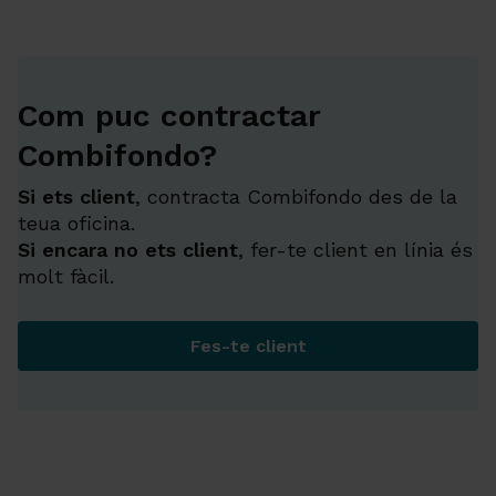
Com puc contractar
Combifondo?
Si ets client
, contracta Combifondo des de la
teua oficina.
Si encara no ets client
, fer-te client en línia és
molt fàcil.
Fes-te client
Com puc contractar Combif