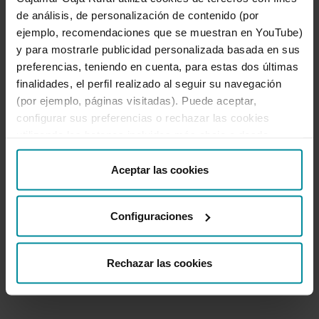
Aquesta rendibilitat correspon només al
de análisis, de personalización de contenido (por
depòsit i el tipus d’interés associat al
ejemplo, recomendaciones que se muestran en YouTube)
depòsit depén del fons amb què es
y para mostrarle publicidad personalizada basada en sus
combine.
Consulta la llista de fons i tipus
preferencias, teniendo en cuenta, para estas dos últimas
associats
listado de fondos - 208,99 KB pdf
finalidades, el perfil realizado al seguir su navegación
.
La rendibilitat del fons dependrà de
(por ejemplo, páginas visitadas). Puede aceptar,
l’evolució dels mercats. L'abonament
configurar sus preferencias o rechazar las cookies
d'interessos es farà sempre a venciment
utilizando los botones incluidos más abajo o desde
del depòsit.
“Detalles”. También puede obtener más información, así
como cambiar el consentimiento en cualquier momento
Aceptar las cookies
desde nuestra
Política de Cookies
.
Configuraciones
Què he de tenir en compte?
Rechazar las cookies