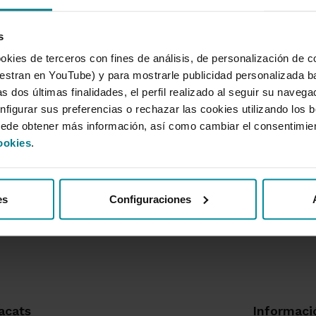
nal).
s
ets quan el caixer ho sol·licite.
okies de terceros con fines de análisis, de personalización de c
e l’operació.
tran en YouTube) y para mostrarle publicidad personalizada b
s dos últimas finalidades, el perfil realizado al seguir su naveg
nfigurar sus preferencias o rechazar las cookies utilizando los 
uede obtener más información, así como cambiar el consentimie
s sol·licitar un duplicat.
ookies
.
es
Configuraciones
acats
Informaci