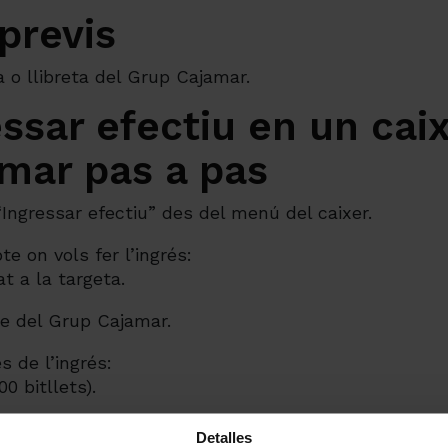
previs
 o llibreta del Grup Cajamar.
ssar efectiu en un caix
mar pas a pas
“Ingressar efectiu” des del menú del caixer.
e on vols fer l’ingrés:
t a la targeta.
e del Grup Cajamar.
s de l’ingrés:
00 bitllets).
ies.
Detalles