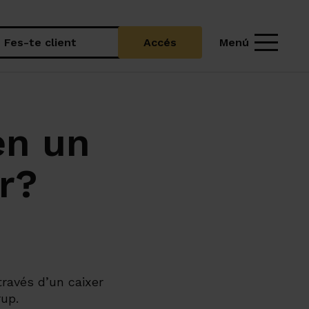
Menú
Fes-te client
Accés
en un
r?
ravés d’un caixer
up.