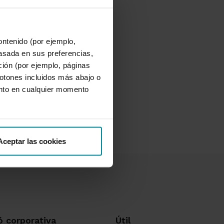
ontenido (por ejemplo,
asada en sus preferencias,
ación (por ejemplo, páginas
botones incluidos más abajo o
nto en cualquier momento
Aceptar las cookies
ó corporativa
Útil