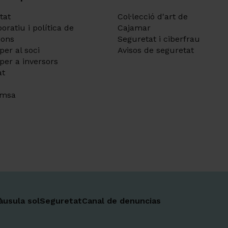
tat
Col·lecció d'art de
oratiu i política de
Cajamar
ions
Seguretat i ciberfrau
per al soci
Avisos de seguretat
per a inversors
at
emsa
Ir a 
Ir a 
Ir a 
Ir a 
Ir a 
Ir a 
Ir a 
àusula sol
Seguretat
Canal de denuncias