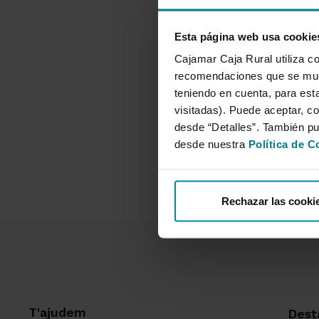
Concepte (opcio
Esta página web usa cookie
Introdueix els bitll
Cajamar Caja Rural utiliza co
Verifica les dades d
recomendaciones que se mues
teniendo en cuenta, para esta
Confirma l’ingrés.
visitadas). Puede aceptar, co
desde “Detalles”. También p
Recull el rebut; pot
desde nuestra
Política de C
Rechazar las cooki
T'ajudem
Dest