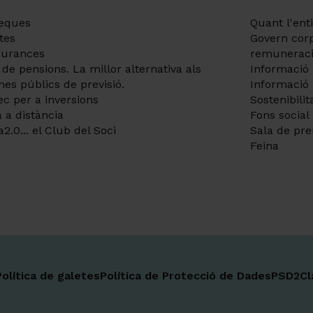
eques
Quant l'enti
tes
Govern corp
gurances
remunerac
 de pensions. La millor alternativa als
Informació 
mes públics de previsió.
Informació 
ec per a inversions
Sostenibilit
 a distància
Fons social
2.0... el Club del Soci
Sala de pr
Feina
Política de galetes
Política de Protecció de Dades
PSD2
Cl