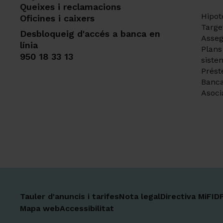
Queixes i reclamacions
Hipot
Oficines i caixers
Targe
Desbloqueig d'accés a banca en
Asse
línia
Plans
950 18 33 13
siste
Prést
Banca
Asocia
Tauler d'anuncis i tarifes
Nota legal
Directiva MiFID
Mapa web
Accessibilitat