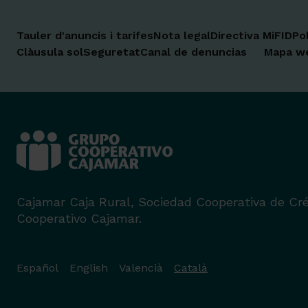
Tauler d'anuncis i tarifes
Nota legal
Directiva MiFID
Po
Clàusula sol
Seguretat
Canal de denuncias
Mapa w
Cajamar Caja Rural, Sociedad Cooperativa de Cré
Cooperativo Cajamar.
Español
English
Valencià
Català