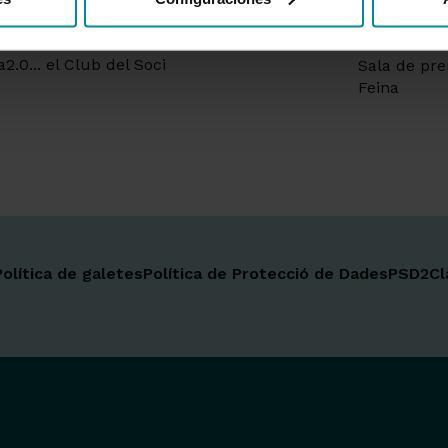
ec per a inversions
Sostenibilit
 a distància
Fons social
2.0... el Club del Soci
Sala de pr
Feina
Política de galetes
Política de Protecció de Dades
PSD2
Cl