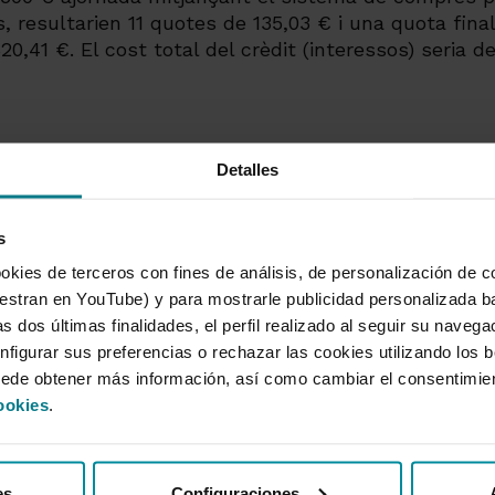
 resultarien 11 quotes de 135,03 € i una quota final
620,41 €. El cost total del crèdit (interessos) seria d
Detalles
s
okies de terceros con fines de análisis, de personalización de c
tran en YouTube) y para mostrarle publicidad personalizada b
s dos últimas finalidades, el perfil realizado al seguir su naveg
acats
Informaci
nfigurar sus preferencias o rechazar las cookies utilizando los 
uede obtener más información, así como cambiar el consentimie
eques
Quant l'enti
ookies
.
tes
Govern corp
gurances
remunerac
 de pensions. La millor alternativa als
Informació 
es
mes públics de previsió.
Configuraciones
Informació 