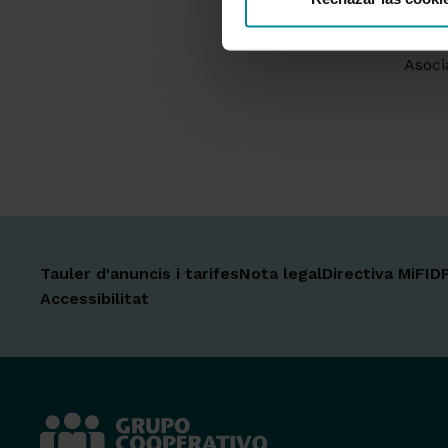
Prést
Banca
Asocia
Tauler d'anuncis i tarifes
Nota legal
Directiva MiFID
Accessibilitat