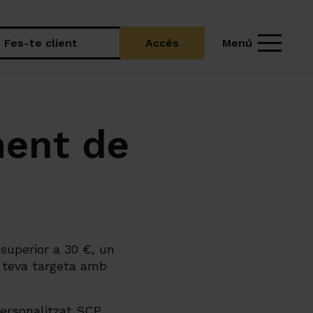
Menú
Fes-te client
Accés
ment de
superior a 30 €, un
a teva targeta amb
ersonalitzat SCP,