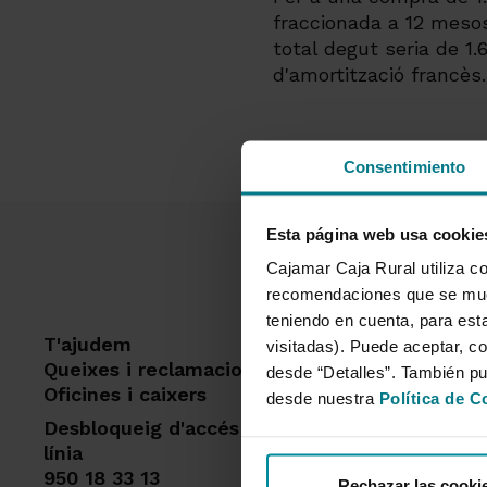
fraccionada a 12 mesos,
total degut seria de 1.
d'amortització francès.
Consentimiento
Esta página web usa cookie
Cajamar Caja Rural utiliza co
recomendaciones que se mues
teniendo en cuenta, para esta
T'ajudem
Dest
visitadas). Puede aceptar, co
Queixes i reclamacions
desde “Detalles”. También p
Hipot
Oficines i caixers
desde nuestra
Política de C
Targe
Desbloqueig d'accés a banca en
Asse
línia
Plans
950 18 33 13
Rechazar las cooki
siste