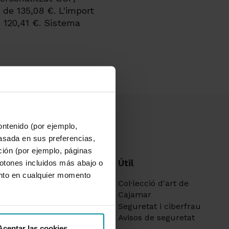
 de 135,08 €. L'import
e 120,41 €. Sistema
ontenido (por ejemplo,
asada en sus preferencias,
ación (por ejemplo, páginas
ó corporativa
Útil
botones incluidos más abajo o
nto en cualquier momento
tat
Col·lecció d'art de
oratiu i política de
Cajamar
ions
Seguretat i ciberfrau
per al soci
Avisos de seguretat
per a inversors
Aceptar las cookies