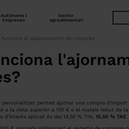
Autònoms i
Sector
Cerca
Empreses
agroalimentari
funciona el aplazamiento de compras
nciona l'ajorna
es?
 personalitzat permet ajornar una compra d'import 
e a la vista superior a 100 € o el mateix rebut de l
s d'interès aplicat és del 14,50 % TIN,
15,50 % TAE
.
.500 € ajornada mitjançant el sistema de compres p