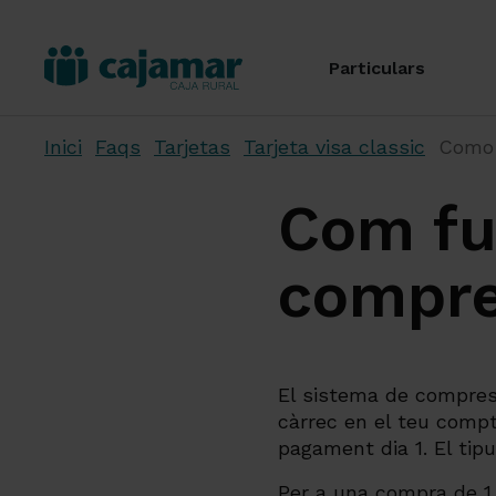
Particulars
Inici
Faqs
Tarjetas
Tarjeta visa classic
Como 
Com fu
compr
El sistema de compres
càrrec en el teu compt
pagament dia 1. El tipu
Per a una compra de 1