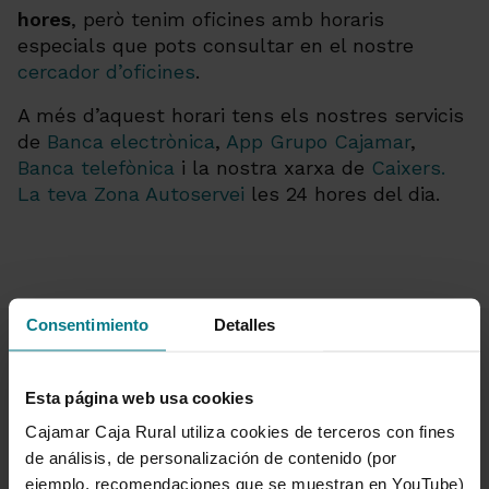
hores
, però tenim oficines amb horaris
especials que pots consultar en el nostre
cercador d’oficines
.
A més d’aquest horari tens els nostres servicis
de
Banca electrònica
,
App Grupo Cajamar
,
Banca telefònica
i la nostra xarxa de
Caixers.
La teva Zona Autoservei
les 24 hores del dia.
Consentimiento
Detalles
Esta página web usa cookies
Cajamar Caja Rural utiliza cookies de terceros con fines
T'ajudem
de análisis, de personalización de contenido (por
Queixes i reclamacions
ejemplo, recomendaciones que se muestran en YouTube)