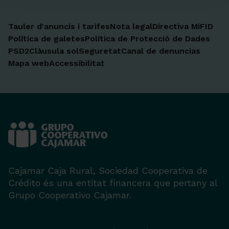
Tauler d'anuncis i tarifes
Nota legal
Directiva MiFID
Política de galetes
Política de Protecció de Dades
PSD2
Clàusula sol
Seguretat
Canal de denuncias
Mapa web
Accessibilitat
Cajamar Caja Rural, Sociedad Cooperativa de
Crédito és una entitat financera que pertany al
Grupo Cooperativo Cajamar.