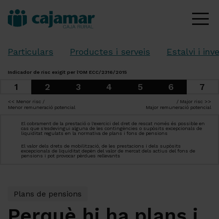
Particulars
Productes i serveis
Estalvi i inv
Indicador de risc exigit per l'OM ECC/2316/2015
1
7
2
3
4
5
6
<< Menor risc /
/ Major risc >>
Menor remuneració potencial
Major remuneració potencial
El cobrament de la prestació o l'exercici del dret de rescat només és possible en
cas que s'esdevingui alguna de les contingències o supòsits excepcionals de
liquiditat regulats en la normativa de plans i fons de pensions
El valor dels drets de mobilització, de les prestacions i dels supòsits
excepcionals de liquiditat depèn del valor de mercat dels actius del fons de
pensions i pot provocar pèrdues rellevants
Plans de pensions
Perquè hi ha plans i