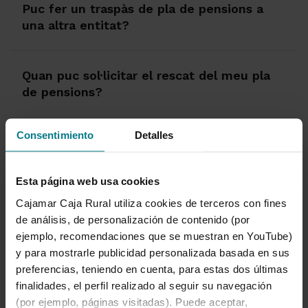
Puc fer un traspàs de pla de pensions a
una altra entitat?
Quan puc sol·licitar el rescat del meu pla
de pensions?
Consentimiento
Detalles
Veure més
Esta página web usa cookies
Cajamar Caja Rural utiliza cookies de terceros con fines
Saber més sobre jubilació
de análisis, de personalización de contenido (por
ejemplo, recomendaciones que se muestran en YouTube)
y para mostrarle publicidad personalizada basada en sus
preferencias, teniendo en cuenta, para estas dos últimas
1 de 1
finalidades, el perfil realizado al seguir su navegación
(por ejemplo, páginas visitadas). Puede aceptar,