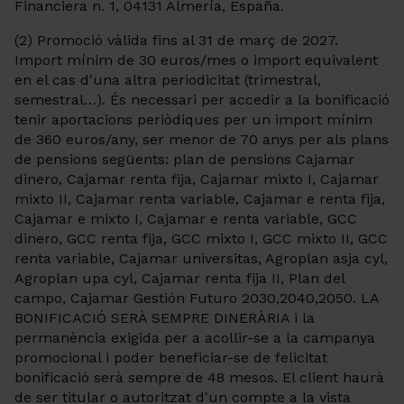
Financiera n. 1, 04131 Almería, España.
(2) Promoció vàlida fins al 31 de març de 2027.
Import mínim de 30 euros/mes o import equivalent
en el cas d'una altra periodicitat (trimestral,
semestral…). És necessari per accedir a la bonificació
tenir aportacions periòdiques per un import mínim
de 360 euros/any, ser menor de 70 anys per als plans
de pensions següents: plan de pensions Cajamar
dinero, Cajamar renta fija, Cajamar mixto I, Cajamar
mixto II, Cajamar renta variable, Cajamar e renta fija,
Cajamar e mixto I, Cajamar e renta variable, GCC
dinero, GCC renta fija, GCC mixto I, GCC mixto II, GCC
renta variable, Cajamar universitas, Agroplan asja cyl,
Agroplan upa cyl, Cajamar renta fija II, Plan del
campo, Cajamar Gestión Futuro 2030,2040,2050. LA
BONIFICACIÓ SERÀ SEMPRE DINERÀRIA i la
permanència exigida per a acollir-se a la campanya
promocional i poder beneficiar-se de felicitat
bonificació serà sempre de 48 mesos. El client haurà
de ser titular o autoritzat d'un compte a la vista