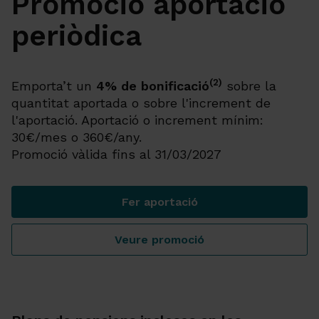
Promoció aportació
periòdica
(2)
Emporta’t un
4% de bonificació
sobre la
quantitat aportada o sobre l'increment de
l'aportació. Aportació o increment mínim:
30€/mes o 360€/any.
Promoció vàlida fins al 31/03/2027
Fer aportació
Promoció aportació periòdic
Veure promoció
Promoció aportació periòdic