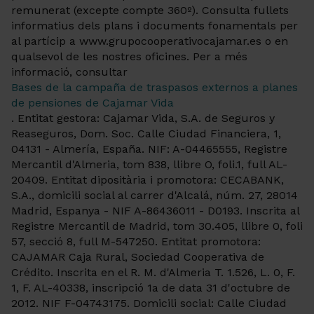
remunerat (excepte compte 360º). Consulta fullets
informatius dels plans i documents fonamentals per
al partícip a www.grupocooperativocajamar.es o en
qualsevol de les nostres oficines. Per a més
informació, consultar
Bases de la campaña de traspasos externos a planes
de pensiones de Cajamar Vida
. Entitat gestora: Cajamar Vida, S.A. de Seguros y
Reaseguros, Dom. Soc. Calle Ciudad Financiera, 1,
04131 - Almería, España. NIF: A-04465555, Registre
Mercantil d'Almeria, tom 838, llibre O, foli.1, full AL-
20409. Entitat dipositària i promotora: CECABANK,
S.A., domicili social al carrer d'Alcalá, núm. 27, 28014
Madrid, Espanya - NIF A-86436011 - D0193. Inscrita al
Registre Mercantil de Madrid, tom 30.405, llibre 0, foli
57, secció 8, full M-547250. Entitat promotora:
CAJAMAR Caja Rural, Sociedad Cooperativa de
Crédito. Inscrita en el R. M. d'Almeria T. 1.526, L. 0, F.
1, F. AL-40338, inscripció 1a de data 31 d'octubre de
2012. NIF F-04743175. Domicili social: Calle Ciudad