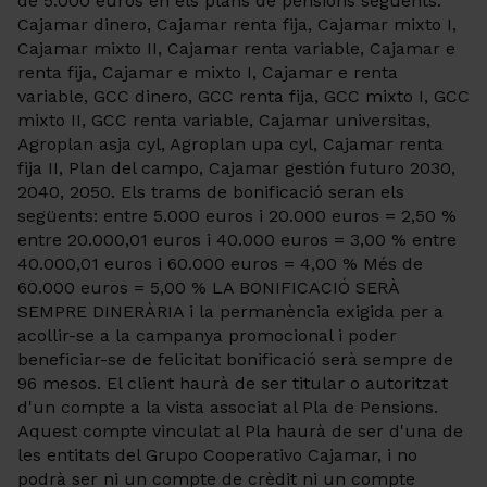
de 5.000 euros en els plans de pensions següents:
Cajamar dinero, Cajamar renta fija, Cajamar mixto I,
Cajamar mixto II, Cajamar renta variable, Cajamar e
renta fija, Cajamar e mixto I, Cajamar e renta
variable, GCC dinero, GCC renta fija, GCC mixto I, GCC
mixto II, GCC renta variable, Cajamar universitas,
Agroplan asja cyl, Agroplan upa cyl, Cajamar renta
fija II, Plan del campo, Cajamar gestión futuro 2030,
2040, 2050. Els trams de bonificació seran els
següents: entre 5.000 euros i 20.000 euros = 2,50 %
entre 20.000,01 euros i 40.000 euros = 3,00 % entre
40.000,01 euros i 60.000 euros = 4,00 % Més de
60.000 euros = 5,00 % LA BONIFICACIÓ SERÀ
SEMPRE DINERÀRIA i la permanència exigida per a
acollir-se a la campanya promocional i poder
beneficiar-se de felicitat bonificació serà sempre de
96 mesos. El client haurà de ser titular o autoritzat
d'un compte a la vista associat al Pla de Pensions.
Aquest compte vinculat al Pla haurà de ser d'una de
les entitats del Grupo Cooperativo Cajamar, i no
podrà ser ni un compte de crèdit ni un compte