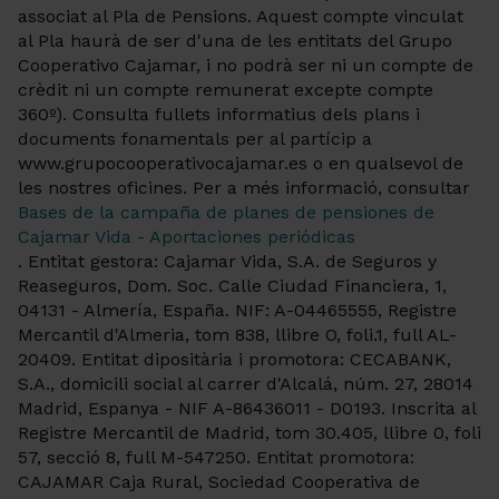
associat al Pla de Pensions. Aquest compte vinculat
al Pla haurà de ser d'una de les entitats del Grupo
Cooperativo Cajamar, i no podrà ser ni un compte de
crèdit ni un compte remunerat excepte compte
360º). Consulta fullets informatius dels plans i
documents fonamentals per al partícip a
www.grupocooperativocajamar.es o en qualsevol de
les nostres oficines. Per a més informació, consultar
Bases de la campaña de planes de pensiones de
Cajamar Vida - Aportaciones periódicas
. Entitat gestora: Cajamar Vida, S.A. de Seguros y
Reaseguros, Dom. Soc. Calle Ciudad Financiera, 1,
04131 - Almería, España. NIF: A-04465555, Registre
Mercantil d'Almeria, tom 838, llibre O, foli.1, full AL-
20409. Entitat dipositària i promotora: CECABANK,
S.A., domicili social al carrer d'Alcalá, núm. 27, 28014
Madrid, Espanya - NIF A-86436011 - D0193. Inscrita al
Registre Mercantil de Madrid, tom 30.405, llibre 0, foli
57, secció 8, full M-547250. Entitat promotora:
CAJAMAR Caja Rural, Sociedad Cooperativa de