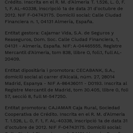
Crédito. Inscrita en el R. M. d'Almeria T. 1.526, L. 0, F.
1, F. AL-40338, inscripció 1a de data 31 d'octubre de
2012. NIF F-04743175. Domicili social: Calle Ciudad
Financiera n. 1, 04131 Almería, España.
Entitat gestora: Cajamar Vida, S.A. de Seguros y
Reaseguros, Dom. Soc. Calle Ciudad Financiera, 1,
04131 - Almería, España. NIF: A-04465555, Registre
Mercantil d'Almeria, tom 838, llibre O, foli.1, full AL-
20409.
Entitat dipositària i promotora: CECABANK, S.A.,
domicili social al carrer d'Alcalá, núm. 27, 28014
Madrid, Espanya - NIF A-86436011 - D0193. Inscrita al
Registre Mercantil de Madrid, tom 30.405, llibre 0, foli
57, secció 8, full M-547250.
Entitat promotora: CAJAMAR Caja Rural, Sociedad
Cooperativa de Crédito. Inscrita en el R. M. d'Almeria
T. 1.526, L. 0, F. 1, F. AL-40338, inscripció 1a de data 31
d'octubre de 2012. NIF F-04743175. Domicili social: