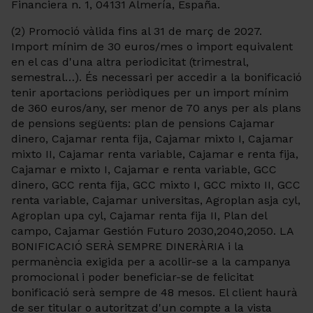
Financiera n. 1, 04131 Almería, España.
(2) Promoció vàlida fins al 31 de març de 2027.
Import mínim de 30 euros/mes o import equivalent
en el cas d'una altra periodicitat (trimestral,
semestral…). És necessari per accedir a la bonificació
tenir aportacions periòdiques per un import mínim
de 360 euros/any, ser menor de 70 anys per als plans
de pensions següents: plan de pensions Cajamar
dinero, Cajamar renta fija, Cajamar mixto I, Cajamar
mixto II, Cajamar renta variable, Cajamar e renta fija,
Cajamar e mixto I, Cajamar e renta variable, GCC
dinero, GCC renta fija, GCC mixto I, GCC mixto II, GCC
renta variable, Cajamar universitas, Agroplan asja cyl,
Agroplan upa cyl, Cajamar renta fija II, Plan del
campo, Cajamar Gestión Futuro 2030,2040,2050. LA
BONIFICACIÓ SERÀ SEMPRE DINERÀRIA i la
permanència exigida per a acollir-se a la campanya
promocional i poder beneficiar-se de felicitat
bonificació serà sempre de 48 mesos. El client haurà
de ser titular o autoritzat d'un compte a la vista