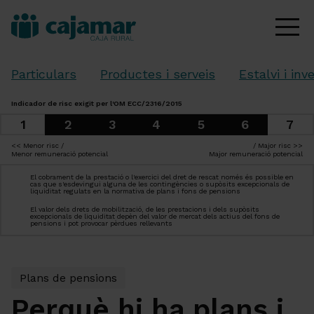
Particulars
Productes i serveis
Estalvi i inv
Indicador de risc exigit per l'OM ECC/2316/2015
1
7
2
3
4
5
6
<< Menor risc /
/ Major risc >>
Menor remuneració potencial
Major remuneració potencial
El cobrament de la prestació o l'exercici del dret de rescat només és possible en
cas que s'esdevingui alguna de les contingències o supòsits excepcionals de
liquiditat regulats en la normativa de plans i fons de pensions
El valor dels drets de mobilització, de les prestacions i dels supòsits
excepcionals de liquiditat depèn del valor de mercat dels actius del fons de
pensions i pot provocar pèrdues rellevants
Plans de pensions
Perquè hi ha plans i