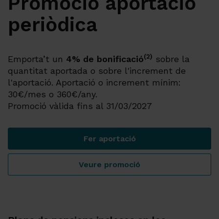
Promoció aportació
periòdica
(2)
Emporta’t un
4% de bonificació
sobre la
quantitat aportada o sobre l'increment de
l'aportació. Aportació o increment mínim:
30€/mes o 360€/any.
Promoció vàlida fins al 31/03/2027
Fer aportació
Promoció aportació periòdic
Veure promoció
Promoció aportació periòdic