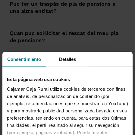
Puc fer un traspàs de pla de pensions a
una altra entitat?
Quan puc sol·licitar el rescat del meu pla
de pensions?
Consentimiento
Detalles
Veure més
Esta página web usa cookies
Cajamar Caja Rural utiliza cookies de terceros con fines
Saber més sobre jubilació
de análisis, de personalización de contenido (por
ejemplo, recomendaciones que se muestran en YouTube)
y para mostrarle publicidad personalizada basada en sus
preferencias, teniendo en cuenta, para estas dos últimas
1 de 1
finalidades, el perfil realizado al seguir su navegación
(por ejemplo, páginas visitadas). Puede aceptar,