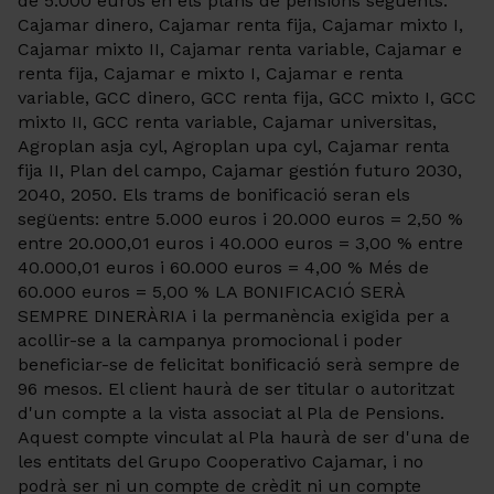
de 5.000 euros en els plans de pensions següents:
Cajamar dinero, Cajamar renta fija, Cajamar mixto I,
Cajamar mixto II, Cajamar renta variable, Cajamar e
renta fija, Cajamar e mixto I, Cajamar e renta
variable, GCC dinero, GCC renta fija, GCC mixto I, GCC
mixto II, GCC renta variable, Cajamar universitas,
Agroplan asja cyl, Agroplan upa cyl, Cajamar renta
fija II, Plan del campo, Cajamar gestión futuro 2030,
2040, 2050. Els trams de bonificació seran els
següents: entre 5.000 euros i 20.000 euros = 2,50 %
entre 20.000,01 euros i 40.000 euros = 3,00 % entre
40.000,01 euros i 60.000 euros = 4,00 % Més de
60.000 euros = 5,00 % LA BONIFICACIÓ SERÀ
SEMPRE DINERÀRIA i la permanència exigida per a
acollir-se a la campanya promocional i poder
beneficiar-se de felicitat bonificació serà sempre de
96 mesos. El client haurà de ser titular o autoritzat
d'un compte a la vista associat al Pla de Pensions.
Aquest compte vinculat al Pla haurà de ser d'una de
les entitats del Grupo Cooperativo Cajamar, i no
podrà ser ni un compte de crèdit ni un compte