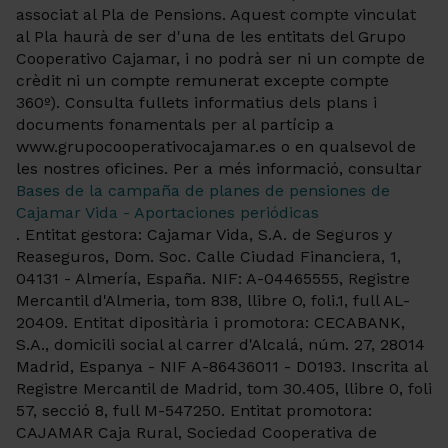
associat al Pla de Pensions. Aquest compte vinculat
al Pla haurà de ser d'una de les entitats del Grupo
Cooperativo Cajamar, i no podrà ser ni un compte de
crèdit ni un compte remunerat excepte compte
360º). Consulta fullets informatius dels plans i
documents fonamentals per al partícip a
www.grupocooperativocajamar.es o en qualsevol de
les nostres oficines. Per a més informació, consultar
Bases de la campaña de planes de pensiones de
Cajamar Vida - Aportaciones periódicas
. Entitat gestora: Cajamar Vida, S.A. de Seguros y
Reaseguros, Dom. Soc. Calle Ciudad Financiera, 1,
04131 - Almería, España. NIF: A-04465555, Registre
Mercantil d'Almeria, tom 838, llibre O, foli.1, full AL-
20409. Entitat dipositària i promotora: CECABANK,
S.A., domicili social al carrer d'Alcalá, núm. 27, 28014
Madrid, Espanya - NIF A-86436011 - D0193. Inscrita al
Registre Mercantil de Madrid, tom 30.405, llibre 0, foli
57, secció 8, full M-547250. Entitat promotora:
CAJAMAR Caja Rural, Sociedad Cooperativa de