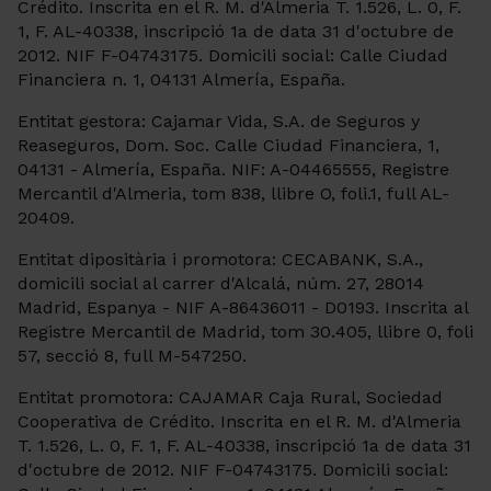
Crédito. Inscrita en el R. M. d'Almeria T. 1.526, L. 0, F.
1, F. AL-40338, inscripció 1a de data 31 d'octubre de
2012. NIF F-04743175. Domicili social: Calle Ciudad
Financiera n. 1, 04131 Almería, España.
Entitat gestora: Cajamar Vida, S.A. de Seguros y
Reaseguros, Dom. Soc. Calle Ciudad Financiera, 1,
04131 - Almería, España. NIF: A-04465555, Registre
Mercantil d'Almeria, tom 838, llibre O, foli.1, full AL-
20409.
Entitat dipositària i promotora: CECABANK, S.A.,
domicili social al carrer d'Alcalá, núm. 27, 28014
Madrid, Espanya - NIF A-86436011 - D0193. Inscrita al
Registre Mercantil de Madrid, tom 30.405, llibre 0, foli
57, secció 8, full M-547250.
Entitat promotora: CAJAMAR Caja Rural, Sociedad
Cooperativa de Crédito. Inscrita en el R. M. d'Almeria
T. 1.526, L. 0, F. 1, F. AL-40338, inscripció 1a de data 31
d'octubre de 2012. NIF F-04743175. Domicili social: