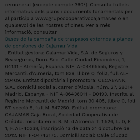
remunerat (excepte compte 360º). Consulta fullets
informatius dels plans i documents fonamentals per
al partícip a www.grupocooperativocajamar.es o en
qualsevol de les nostres oficines. Per a més
informació, consultar
Bases de la campaña de traspasos externos a planes
de pensiones de Cajamar Vida
. Entitat gestora: Cajamar Vida, S.A. de Seguros y
Reaseguros, Dom. Soc. Calle Ciudad Financiera, 1,
04131 - Almería, España. NIF: A-04465555, Registre
Mercantil d'Almeria, tom 838, llibre O, foli.1, full AL-
20409. Entitat dipositària i promotora: CECABANK,
S.A., domicili social al carrer d'Alcalá, núm. 27, 28014
Madrid, Espanya - NIF A-86436011 - D0193. Inscrita al
Registre Mercantil de Madrid, tom 30.405, llibre 0, foli
57, secció 8, full M-547250. Entitat promotora:
CAJAMAR Caja Rural, Sociedad Cooperativa de
Crédito. Inscrita en el R. M. d'Almeria T. 1.526, L. 0, F.
1, F. AL-40338, inscripció 1a de data 31 d'octubre de
2012. NIF F-04743175. Domicili social: Calle Ciudad