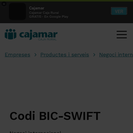
×
Cajamar
VER
Cajamar Caja Rural
GRATIS - En Google Play
Empreses
Productes i serveis
Negoci intern
Codi BIC-SWIFT