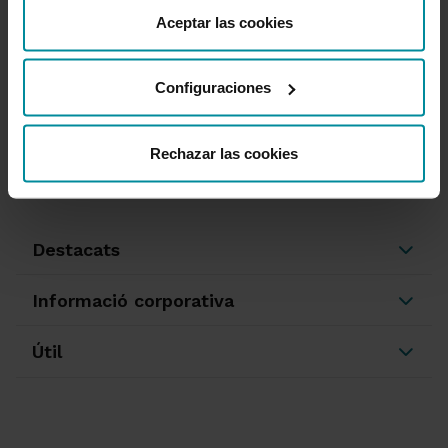
como cambiar el consentimiento en cualquier momento
Aceptar las cookies
desde nuestra
Política de Cookies
.
T'ajudem
Configuraciones
Queixes i reclamacions
Oficines i caixers
Desbloqueig d'accés a banca en línia
Rechazar las cookies
950 18 33 13
Destacats
Informació corporativa
Útil