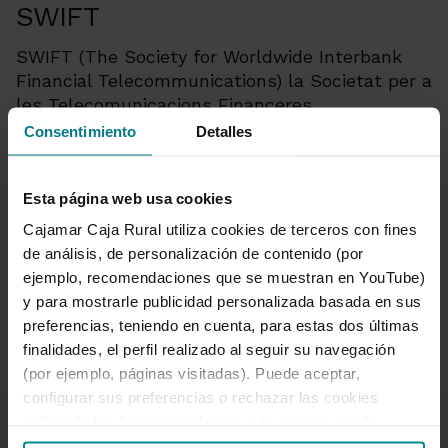
SWIFT
SWIFT (The Society for Worldwide Interbank
Financial Telecommunications) la Societat per a
les Telecomunicacions Financeres
Interbancàries Mundials neix l’any 1973 a
Consentimiento
Detalles
Brussel·les, amb el suport de 239 bancs de 15
països i amb l’objectiu de crear un sistema per
Esta página web usa cookies
a la transmissió de missatges segurs sobre
transaccions financeres internacionals.
Cajamar Caja Rural utiliza cookies de terceros con fines
Actualment aquesta societat està composta
de análisis, de personalización de contenido (por
per 7.600 entitats financeres, amb un volum
ejemplo, recomendaciones que se muestran en YouTube)
diari mitjà de 10 milions de missatges.
y para mostrarle publicidad personalizada basada en sus
preferencias, teniendo en cuenta, para estas dos últimas
finalidades, el perfil realizado al seguir su navegación
(por ejemplo, páginas visitadas). Puede aceptar,
configurar sus preferencias o rechazar las cookies
utilizando los botones incluidos más abajo o desde
“Detalles”. También puede obtener más información, así