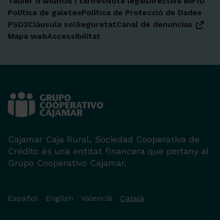
Tauler d'anuncis i tarifes
Nota legal
Directiva MiFID
Política de galetes
Política de Protecció de Dades
PSD2
Clàusula sol
Seguretat
Canal de denuncias
Mapa web
Accessibilitat
Cajamar Caja Rural, Sociedad Cooperativa de
Crédito és una entitat financera que pertany al
Grupo Cooperativo Cajamar.
Español
English
Valencià
Català