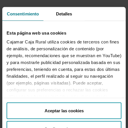
Mitjà de Pagament al comptat;
disposa del
Consentimiento
Detalles
saldo disponible del compte associat
(únicament se'n permet l'ús en gasolineres,
Esta página web usa cookies
estacions de servei, restaurants i hotels).
Cajamar Caja Rural utiliza cookies de terceros con fines
El seu
ús en caixer
permet (funcionalitat
de análisis, de personalización de contenido (por
restringida):
ejemplo, recomendaciones que se muestran en YouTube)
y para mostrarle publicidad personalizada basada en sus
preferencias, teniendo en cuenta, para estas dos últimas
finalidades, el perfil realizado al seguir su navegación
(por ejemplo, páginas visitadas). Puede aceptar,
Consulta de
saldos i moviments
configurar sus preferencias o rechazar las cookies
utilizando los botones incluidos más abajo o desde
“Detalles”. También puede obtener más información, así
como cambiar el consentimiento en cualquier momento
Aceptar las cookies
Càrrega i descàrrega
de targetes
desde nuestra
Política de Cookies
.
prepagament