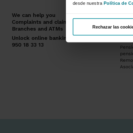
desde nuestra
Política de C
We can help you
Feat
Complaints and claims
Rechazar las cooki
Mort
Branches and ATMs
Card
Unlock online banking access
Insur
950 18 33 13
Pensi
pens
Remo
Asoci