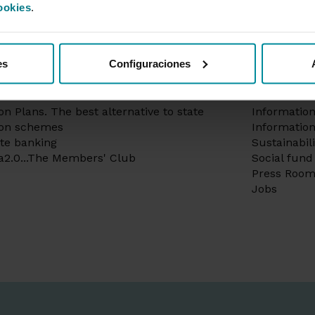
ookies
.
ured
Corporate
es
Configuraciones
gages
About the e
s
Corporate 
ance
Remunerati
on Plans. The best alternative to state
Informatio
ion schemes
Information
te banking
Sustainabil
a2.0...The Members' Club
Social fund
Press Roo
Jobs