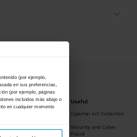
ontenido (por ejemplo,
asada en sus preferencias,
ación (por ejemplo, páginas
botones incluidos más abajo o
 information
Useful
nto en cualquier momento
ntity
Cajamar Art Collection
Governance and
on Policy
Security and Cyber
n for members
Fraud