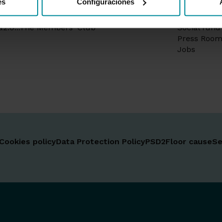
es
Configuraciones
ion schemes
Information
te banking
Sustainabil
a2.0...The Members' Club
Social fund
Press Roo
Jobs
Cookies policy
Data Protection Policy
PSD2
Floor cause
Se