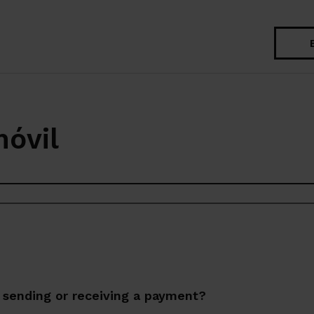
Search
móvil
r sending or receiving a payment?