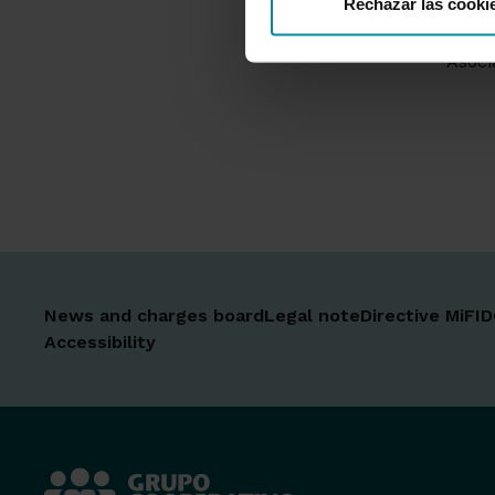
Rechazar las cooki
pens
Remo
Asoci
News and charges board
Legal note
Directive MiFID
Accessibility