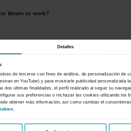
 for Bizum to work?
Detalles
s
okies de terceros con fines de análisis, de personalización de c
tran en YouTube) y para mostrarle publicidad personalizada b
s dos últimas finalidades, el perfil realizado al seguir su naveg
nfigurar sus preferencias o rechazar las cookies utilizando los 
ured
Corporate
uede obtener más información, así como cambiar el consentimie
gages
About the e
ookies
.
s
Corporate 
ance
Remunerati
on Plans. The best alternative to state
Informatio