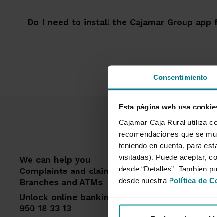
Do I need to install the Cajamar Group app
Consentimiento
Esta página web usa cookie
Cajamar Caja Rural utiliza co
recomendaciones que se mues
teniendo en cuenta, para esta
visitadas). Puede aceptar, co
We can help you
Feat
desde “Detalles”. También p
Complaints and claims
Mort
desde nuestra
Política de C
Branches and ATMs
Card
Unlock online banking access
Insur
950 18 33 13
Pensi