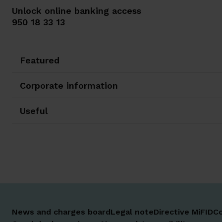
Unlock online banking access
950 18 33 13
Featured
Corporate information
Useful
News and charges board
Legal note
Directive MiFID
Co