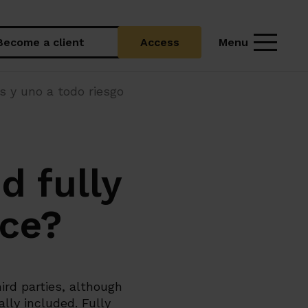
Menu
Become a client
Access
s y uno a todo riesgo
d fully
ce?
ird parties, although
lly included. Fully