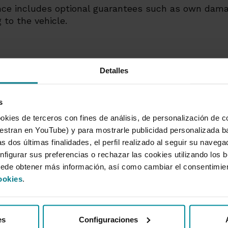
e includes optional guarantees such as own damage,
g to the vehicle.
Detalles
s
okies de terceros con fines de análisis, de personalización de c
tran en YouTube) y para mostrarle publicidad personalizada b
s dos últimas finalidades, el perfil realizado al seguir su naveg
ured
Corporate
nfigurar sus preferencias o rechazar las cookies utilizando los 
uede obtener más información, así como cambiar el consentimie
gages
About the e
ookies
.
s
Corporate 
ance
Remunerati
on Plans. The best alternative to state
Informatio
ion schemes
Information
es
Configuraciones
te banking
Sustainabil