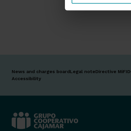
Asoci
News and charges board
Legal note
Directive MiFID
Accessibility