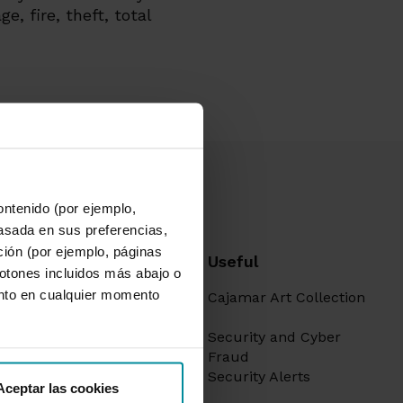
 fire, theft, total
ontenido (por ejemplo,
asada en sus preferencias,
ación (por ejemplo, páginas
 information
Useful
botones incluidos más abajo o
nto en cualquier momento
ntity
Cajamar Art Collection
Governance and
on Policy
Security and Cyber
n for members
Fraud
 for investors
Security Alerts
Aceptar las cookies
ity