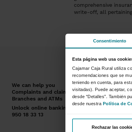
comprehensive insuranc
write-off, all pertainin
Consentimiento
Esta página web usa cookie
Cajamar Caja Rural utiliza co
recomendaciones que se mues
teniendo en cuenta, para esta
We can help you
Feat
visitadas). Puede aceptar, co
Complaints and claims
desde “Detalles”. También p
Mort
Branches and ATMs
desde nuestra
Política de C
Card
Unlock online banking access
Insur
950 18 33 13
Pensi
pens
Rechazar las cooki
Remo