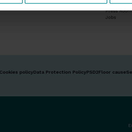
a2.0...The Members' Club
Social fund
Press Roo
Jobs
Cookies policy
Data Protection Policy
PSD2
Floor cause
Se
E