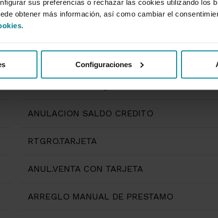
ABONO NOTA GASTOS
nfigurar sus preferencias o rechazar las cookies utilizando los 
uede obtener más información, así como cambiar el consentimie
ookies
.
AMORTIZACION
DESCARGA MONED.ELECTR.
es
Configuraciones
ANULACION CHEQUE
ANULACION SALDO CREDITO
RTGRO.TARJETA
ANUL.VENTA CON TARJETA
ARREGLO MANUAL DE PRESTAMO