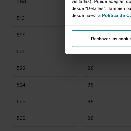
298
02
visitadas). Puede aceptar, co
desde “Detalles”. También p
desde nuestra
Política de C
513
05
517
98
Rechazar las cooki
521
98
522
98
524
98
525
98
530
98