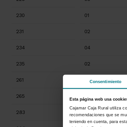
230
01
231
02
234
04
235
02
261
99
Consentimiento
265
99
Esta página web usa cookie
Cajamar Caja Rural utiliza co
283
17
recomendaciones que se mues
teniendo en cuenta, para esta