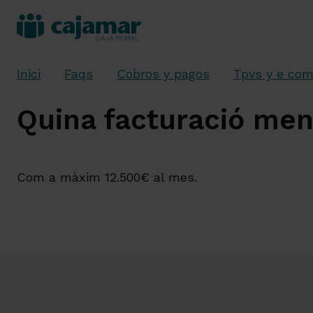
Inici
Faqs
Cobros y pagos
Tpvs y e co
Quina facturació men
Com a màxim 12.500€ al mes.