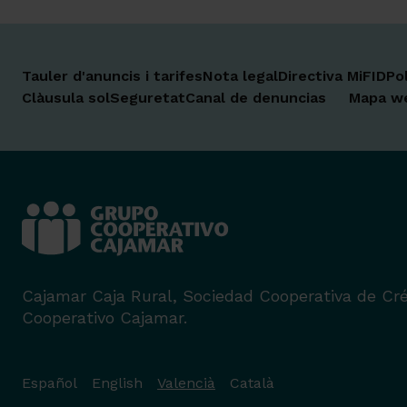
Tauler d'anuncis i tarifes
Nota legal
Directiva MiFID
Po
Clàusula sol
Seguretat
Canal de denuncias
Mapa w
Cajamar Caja Rural, Sociedad Cooperativa de Cré
Cooperativo Cajamar.
Español
English
Valencià
Català