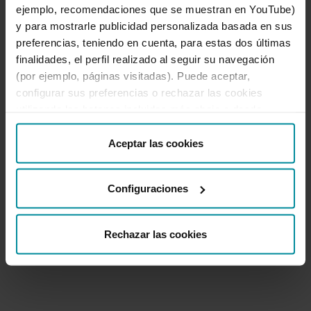
T'ajudem
ejemplo, recomendaciones que se muestran en YouTube)
Queixes i reclamacions
y para mostrarle publicidad personalizada basada en sus
Oficines i caixers
preferencias, teniendo en cuenta, para estas dos últimas
Desbloqueig d'accés a banca en línia
finalidades, el perfil realizado al seguir su navegación
950 18 33 13
(por ejemplo, páginas visitadas). Puede aceptar,
configurar sus preferencias o rechazar las cookies
utilizando los botones incluidos más abajo o desde
Destacats
“Detalles”. También puede obtener más información, así
como cambiar el consentimiento en cualquier momento
Aceptar las cookies
Informació corporativa
desde nuestra
Política de Cookies
.
Configuraciones
Útil
Rechazar las cookies
Ir a Facebook
Ir a X-twitter
Ir a Instagram
Ir a Linkedin
Ir a Youtube
Ir a Blogger
Ir a Vimeo