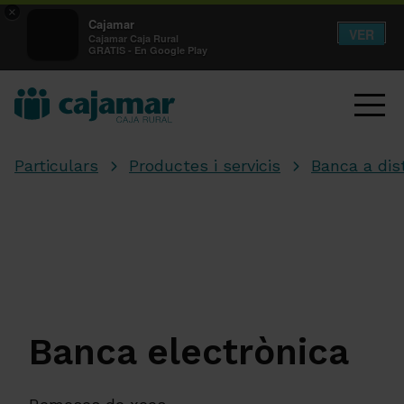
×
Cajamar
VER
Cajamar Caja Rural
GRATIS - En Google Play
Particulars
Productes i servicis
Banca a dis
Banca electrònica