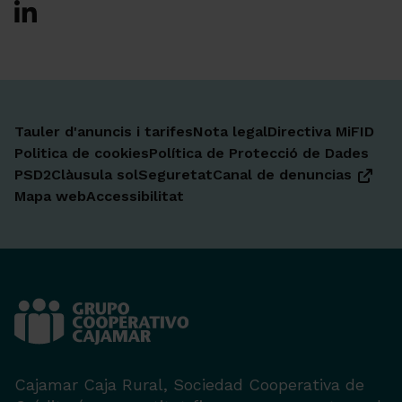
Ir a Facebook
Ir a X-twitter
Ir a Instagram
Ir a Linkedin
Ir a Youtube
Ir a Blogger
Ir a Vimeo
Tauler d'anuncis i tarifes
Nota legal
Directiva MiFID
Politica de cookies
Política de Protecció de Dades
PSD2
Clàusula sol
Seguretat
Canal de denuncias
Mapa web
Accessibilitat
Cajamar Caja Rural, Sociedad Cooperativa de