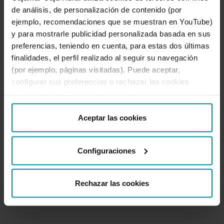
de análisis, de personalización de contenido (por
Fes-te client de
Cajamar Caja
ejemplo, recomendaciones que se muestran en YouTube)
Rural
en només uns minuts
y para mostrarle publicidad personalizada basada en sus
contractant online el teu
Pack
preferencias, teniendo en cuenta, para estas dos últimas
Wefferent
finalidades, el perfil realizado al seguir su navegación
(por ejemplo, páginas visitadas). Puede aceptar,
Fes-te client
(en castellà)
configurar sus preferencias o rechazar las cookies
utilizando los botones incluidos más abajo o desde
Informació sobre el pack »
(en castellà)
“Detalles”. También puede obtener más información, así
como cambiar el consentimiento en cualquier momento
Aceptar las cookies
desde nuestra
Política de Cookies
.
Configuraciones
Rechazar las cookies