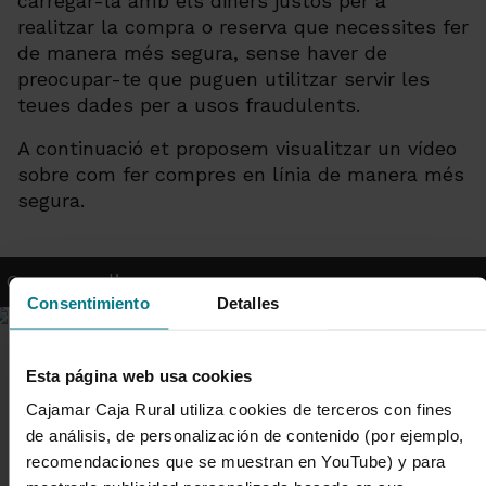
carregar-la amb els diners justos per a
realitzar la compra o reserva que necessites fer
de manera més segura, sense haver de
preocupar-te que puguen utilitzar servir les
teues dades per a usos fraudulents.
A continuació et proposem visualitzar un vídeo
sobre com fer compres en línia de manera més
segura.
Compra online segura
Consentimiento
Detalles
Esta página web usa cookies
Cajamar Caja Rural utiliza cookies de terceros con fines
de análisis, de personalización de contenido (por ejemplo,
recomendaciones que se muestran en YouTube) y para