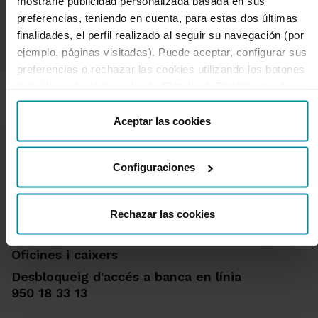
mostrarle publicidad personalizada basada en sus
preferencias, teniendo en cuenta, para estas dos últimas
finalidades, el perfil realizado al seguir su navegación (por
ejemplo, páginas visitadas). Puede aceptar, configurar sus
preferencias o rechazar las cookies utilizando los botones
incluidos más abajo o desde “Detalles”. También puede
obtener más información, así como cambiar el
consentimiento en cualquier momento desde nuestra
Aceptar las cookies
Política de Cookies
.
Configuraciones
Rechazar las cookies
T'ajudem
Queixes i reclamacions
Oficines i caixers
Desbloqueig d'accés a banca en línia
950 18 33 13