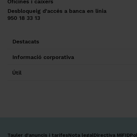
Oficines i caixers
Desbloqueig d'accés a banca en línia
950 18 33 13
Destacats
Informació corporativa
Útil
Tauler d'anuncis i tarifes
Nota legal
Directiva MiFID
Po