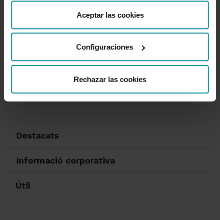
“Detalles”. También puede obtener más información, así
como cambiar el consentimiento en cualquier momento
Aceptar las cookies
desde nuestra
Política de Cookies
.
Configuraciones
T'ajudem
Queixes i reclamacions
Oficines i caixers
Rechazar las cookies
Desbloqueig d'accés a banca en línia
950 18 33 13
Destacats
Informació corporativa
Útil