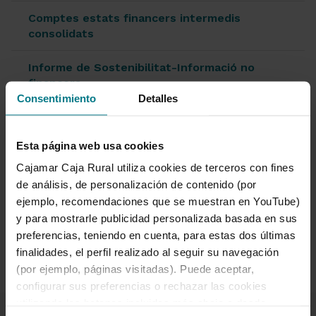
Comptes estats financers intermedis
consolidats
Informe de Sostenibilitat-Informació no
financera
Consentimiento
Detalles
Classificació
Esta página web usa cookies
Informe amb rellevància prudencial
Cajamar Caja Rural utiliza cookies de terceros con fines
Informe sobre mercat hipotecari i
de análisis, de personalización de contenido (por
transparència informativa
ejemplo, recomendaciones que se muestran en YouTube)
y para mostrarle publicidad personalizada basada en sus
Solvència
preferencias, teniendo en cuenta, para estas dos últimas
finalidades, el perfil realizado al seguir su navegación
(por ejemplo, páginas visitadas). Puede aceptar,
configurar sus preferencias o rechazar las cookies
utilizando los botones incluidos más abajo o desde