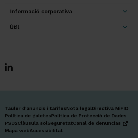
Informació corporativa
Útil
Ir a Facebook
Ir a X-twitter
Ir a Instagram
Ir a Linkedin
Ir a Youtube
Ir a Blogger
Ir a Vimeo
Tauler d'anuncis i tarifes
Nota legal
Directiva MiFID
Política de galetes
Política de Protecció de Dades
PSD2
Clàusula sol
Seguretat
Canal de denuncias
Mapa web
Accessibilitat