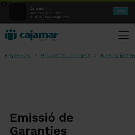
×
Cajamar
VER
Cajamar Caja Rural
GRATIS - En Google Play
Empreses
Productes i serveis
Negoci intern
Emissió de
Garanties