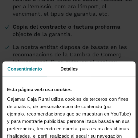
per a l'emissió, com ara l'import, el
venciment, el tipus de garantia, etc.
Còpia del contracte o factura proforma
objecte de la garantia.
La nostra entitat disposa de
basats en les
recomanacions de la Cambra de Comerç
Internacional. Si no indiques el contrari,
Consentimiento
nosaltres utilitzarem el text estàndard per
Detalles
emetre la garantia.
Si el beneficiari de l'aval exigeix un text
Esta página web usa cookies
determinat, has de fer-nos-el seguir perquè
estudiem si és possible emetre l'aval en els
Cajamar Caja Rural utiliza cookies de terceros con fines
termes sol·licitats.
de análisis, de personalización de contenido (por
ejemplo, recomendaciones que se muestran en YouTube)
Per sol·licitar una modificació d'una garantia ja
y para mostrarle publicidad personalizada basada en sus
emesa, has de remetre a la teva oficina una
preferencias, teniendo en cuenta, para estas dos últimas
carta signada on indiquis les modificacions que
finalidades, el perfil realizado al seguir su navegación