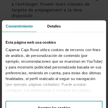
a l'estranger. Posem dues classes de
targeta de prepagament a la teva
disposició:
I quant a la segona pregunta, recarregar el
Consentimiento
Detalles
saldo de qualsevol targeta de prepagament
de què disposis és ràpid, senzill i segur, des
Esta página web usa cookies
de la teva banca electrònica o telefònica o
des del caixer més proper; i fa possible que
Cajamar Caja Rural utiliza cookies de terceros con fines
la persona que espera la recàrrega faci ús
de análisis, de personalización de contenido (por
dels diners gairebé de manera immediata.
ejemplo, recomendaciones que se muestran en YouTube)
y para mostrarle publicidad personalizada basada en sus
preferencias, teniendo en cuenta, para estas dos últimas
finalidades, el perfil realizado al seguir su navegación
(por ejemplo, páginas visitadas). Puede aceptar,
configurar sus preferencias o rechazar las cookies
utilizando los botones incluidos más abajo o desde
“Detalles”. También puede obtener más información, así
como cambiar el consentimiento en cualquier momento
Aceptar las cookies