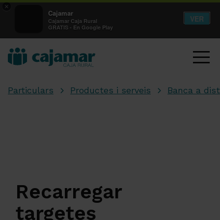
×
Cajamar
VER
Cajamar Caja Rural
GRATIS - En Google Play
Particulars
Productes i serveis
Banca a dis
Recarregar
targetes