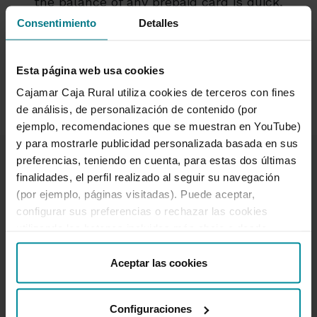
the balance of any prepaid card is quick,
simple and secure through electronic or
Consentimiento
Detalles
phone banking, or using your nearest ATM,
so that the person waiting for the top-up
can use the money almost immediately.
Esta página web usa cookies
Cajamar Caja Rural utiliza cookies de terceros con fines
de análisis, de personalización de contenido (por
ejemplo, recomendaciones que se muestran en YouTube)
y para mostrarle publicidad personalizada basada en sus
preferencias, teniendo en cuenta, para estas dos últimas
finalidades, el perfil realizado al seguir su navegación
(por ejemplo, páginas visitadas). Puede aceptar,
configurar sus preferencias o rechazar las cookies
We can help you
utilizando los botones incluidos más abajo o desde
Complaints and claims
“Detalles”. También puede obtener más información, así
Branches and ATMs
como cambiar el consentimiento en cualquier momento
Aceptar las cookies
desde nuestra
Política de Cookies
.
Unlock online banking access
950 18 33 13
Configuraciones