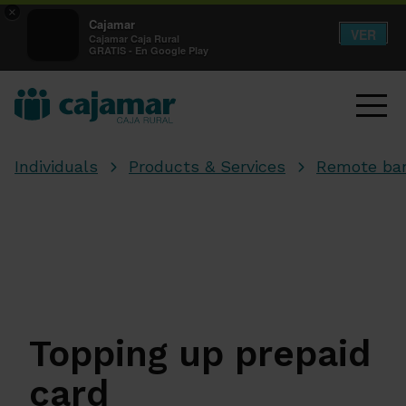
×
Cajamar
VER
Cajamar Caja Rural
GRATIS - En Google Play
Individuals
Products & Services
Remote ba
Topping up prepaid
card